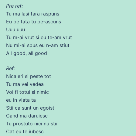
Pre ref:
Tu
ma
lasi
fara
raspuns
Eu pe
fata
tu pe-ascuns
Uuu uuu
Tu
m-
ai
vrut
si eu te-am
vrut
Nu
mi-
ai
spus eu n-am stiut
All good, all good
Ref:
Nicaieri si
peste
tot
Tu
ma
vei
vedea
Voi
fi
totul
si nimic
eu in viata ta
Stii ca sunt un egoist
Cand
ma
daruiesc
Tu
prostuto nici nu stii
Cat eu te
iubesc