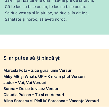
Să
-mi prindă bine la
drum
, să-mi prindă la
drum
,
Că
te las
cu
bine
acum
, te las
cu
bine
acum
.
Să
duc
vestea și în alt loc, să
duc
și în alt loc,
Sănătate și noroc, să aveți noroc.
S-ar putea să-ți placă și:
Marcela Fota – Zice gura lumii Versuri
Miky ME și What’s UP – K n-am știut Versuri
Jador – Vai, Vai Versuri
Sunna – De ce te visez Versuri
Claudia Puican – Tu și eu Versuri
Alina Sorescu si Picii lu’ Soreasca – Vacanța Versuri