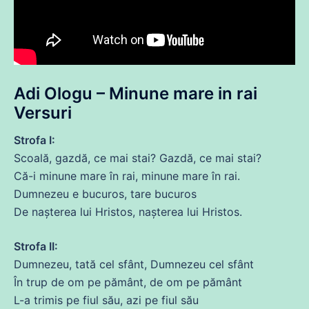
Adi Ologu – Minune mare in rai
Versuri
Strofa I:
Scoală, gazdă,
ce
mai
stai
? Gazdă,
ce
mai
stai
?
Că
-i minune mare în rai, minune mare în rai.
Dumnezeu e bucuros,
tare
bucuros
De nașterea lui Hristos, nașterea lui Hristos.
Strofa II:
Dumnezeu, tată cel
sfânt
, Dumnezeu cel
sfânt
În trup
de
om pe pământ,
de
om pe pământ
L-a trimis pe fiul său, azi pe fiul său