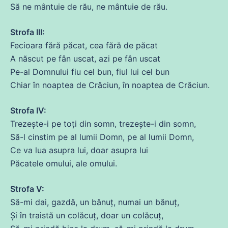
Să
ne
mântuie
de
rău,
ne
mântuie
de
rău.
Strofa III:
Fecioara
fără
păcat, cea
fără
de
păcat
A născut pe fân uscat, azi pe fân uscat
Pe
-al Domnului fiu cel bun, fiul lui cel bun
Chiar în noaptea
de
Crăciun, în noaptea
de
Crăciun.
Strofa IV:
Trezește-i pe toți
din
somn, trezește-i
din
somn,
Să
-l cinstim pe al lumii Domn, pe al lumii Domn,
Ce
va
lua
asupra lui, doar asupra lui
Păcatele omului, ale omului.
Strofa V:
Să
-mi
dai
, gazdă, un bănuț, numai un bănuț,
Și
în traistă un colăcuț, doar un colăcuț,