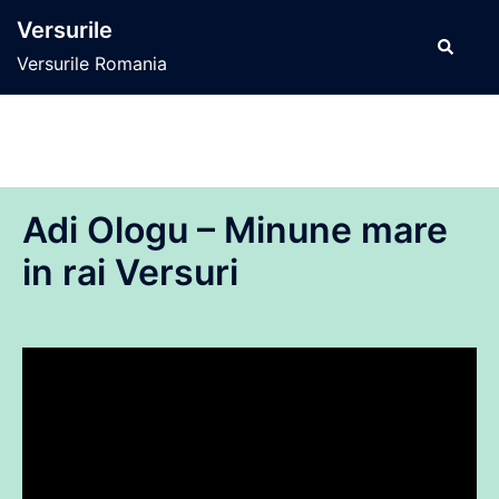
Sari
Versurile
la
Caută
Versurile Romania
conținut
Adi Ologu – Minune mare
in rai Versuri