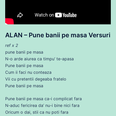
ALAN – Pune
banii
pe masa Versuri
ref x 2
pune
banii
pe masa
N-o arde aiurea ca timpu’ te-apasa
Pune
banii
pe masa
Cum ii faci nu conteaza
Vii
cu
pretentii degeaba fratelo
Pune
banii
pe masa
Pune
banii
pe masa ca-i complicat
fara
N-aduc fericirea da’ nu-i bine nici
fara
Oricum o
dai
, stii ca nu poti
fara