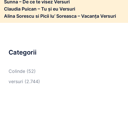
Sunna – De ce te visez Versuri
Claudia Puican – Tu și eu Versuri
Alina Sorescu si Picii lu’ Soreasca – Vacanța Versuri
Categorii
Colinde
(52)
versuri
(2.744)