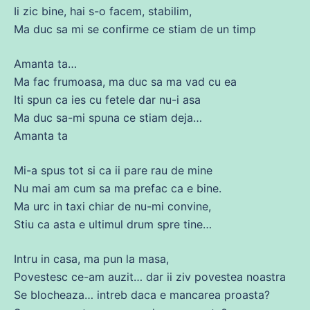
Ii zic bine, hai s-o
facem
, stabilim,
Ma
duc
sa
mi
se
confirme
ce
stiam
de
un timp
Amanta ta…
Ma fac
frumoasa
,
ma
duc
sa
ma
vad
cu
ea
Iti spun ca ies
cu
fetele dar nu-i asa
Ma
duc
sa
-mi spuna
ce
stiam deja…
Amanta ta
Mi-a spus
tot
si ca ii
pare
rau
de
mine
Nu
mai am cum
sa
ma
prefac ca e bine.
Ma urc in taxi
chiar
de
nu-mi convine,
Stiu ca
asta
e ultimul
drum
spre tine…
Intru in
casa
,
ma
pun la masa,
Povestesc
ce
-am auzit… dar ii ziv povestea noastra
Se blocheaza… intreb
daca
e mancarea proasta?