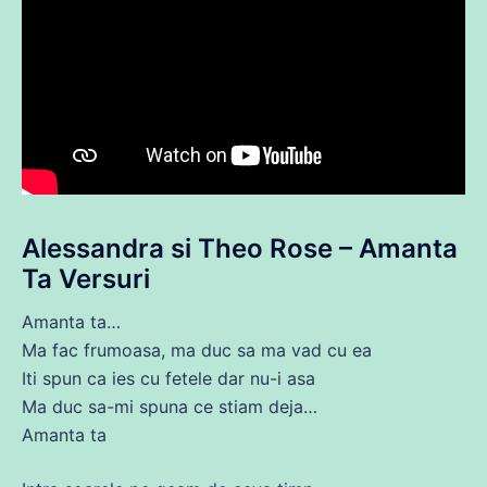
Alessandra si Theo Rose – Amanta
Ta Versuri
Amanta ta…
Ma fac
frumoasa
,
ma
duc
sa
ma
vad
cu
ea
Iti spun ca ies
cu
fetele dar nu-i asa
Ma
duc
sa
-mi spuna
ce
stiam deja…
Amanta ta