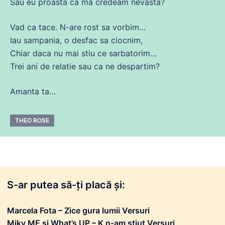
Sau
eu proasta ca
ma
credeam nevasta?
Vad ca tace. N-are rost
sa
vorbim…
Iau sampania, o desfac
sa
ciocnim,
Chiar
daca
nu mai stiu
ce
sarbatorim…
Trei
ani
de
relatie sau ca
ne
despartim?
Amanta ta…
THEO ROSE
S-ar putea să-ți placă și:
Marcela Fota – Zice gura lumii Versuri
Miky ME și What’s UP – K n-am știut Versuri