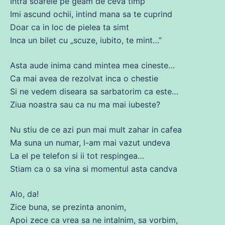
Intra soarele pe geam
de
ceva
timp
Imi ascund ochii, intind mana
sa
te cuprind
Doar ca in loc
de
pielea ta simt
Inca un
bilet
cu
„scuze, iubito, te
mint
…”
Asta
aude
inima
cand
mintea mea cineste…
Ca
mai avea
de
rezolvat inca o chestie
Si
ne
vedem
diseara
sa
sarbatorim ca este…
Ziua noastra sau ca nu
ma
mai iubeste?
Nu
stiu
de
ce
azi pun mai mult zahar in cafea
Ma suna un numar, l-am mai vazut
undeva
La el pe
telefon
si ii
tot
respingea…
Stiam ca o
sa
vina si momentul
asta
candva
Alo, da!
Zice
buna
,
se
prezinta anonim,
Apoi
zece
ca vrea
sa
ne
intalnim,
sa
vorbim,