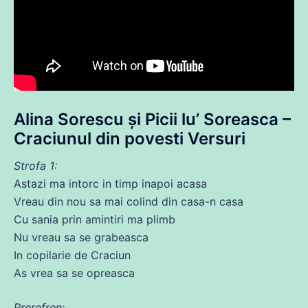
Alina Sorescu și Picii lu’ Soreasca –
Craciunul
din
povesti Versuri
Strofa 1:
Astazi
ma
intorc in timp inapoi acasa
Vreau
din
nou
sa
mai colind
din
casa
-n
casa
Cu sania prin amintiri
ma
plimb
Nu
vreau
sa
se
grabeasca
In copilarie
de
Craciun
As vrea
sa
se
opreasca
Prerefren: