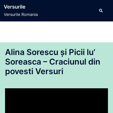
Sari
Versurile
la
Caută
Versurile Romania
conținut
Alina Sorescu și Picii lu’
Soreasca – Craciunul din
povesti Versuri