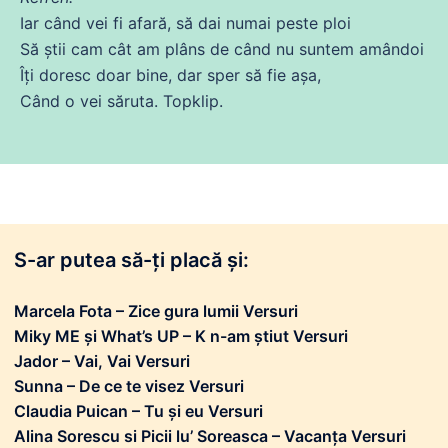
Iar când vei
fi
afară, să
dai
numai
peste
ploi
Să
știi cam
cât
am plâns
de
când nu suntem amândoi
Îți
doresc
doar bine, dar sper să fie
așa
,
Când o vei săruta. Topklip.
S-ar putea să-ți placă și:
Marcela Fota – Zice gura lumii Versuri
Miky ME și What’s UP – K n-am știut Versuri
Jador – Vai, Vai Versuri
Sunna – De ce te visez Versuri
Claudia Puican – Tu și eu Versuri
Alina Sorescu si Picii lu’ Soreasca – Vacanța Versuri