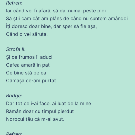
Refren:
Iar când vei
fi
afară, să
dai
numai
peste
ploi
Să
știi cam
cât
am plâns
de
când nu suntem amândoi
Îți
doresc
doar bine, dar sper să fie
așa
,
Când o vei săruta.
Strofa II:
Și
ce
frumos îi aduci
Cafea amară în pat
Ce bine stă pe
ea
Cămașa
ce
-am purtat.
Bridge:
Dar
tot
ce
i-
ai
face,
ai
luat
de
la
mine
Rămân doar
cu
timpul pierdut
Norocul tău
că
m-
ai
avut.
Refren: