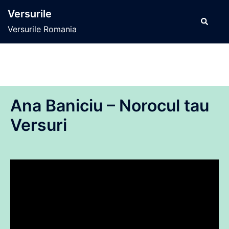
Sari
Versurile
la
Caută
Versurile Romania
conținut
Ana Baniciu – Norocul tau
Versuri