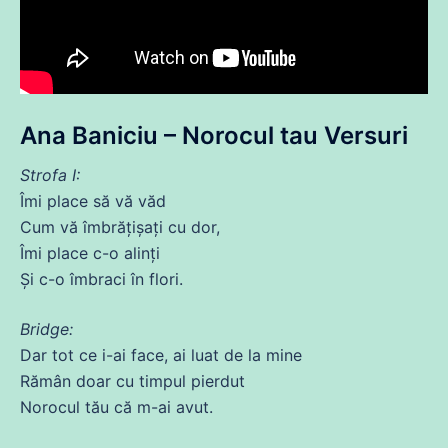
Ana Baniciu – Norocul tau Versuri
Strofa I:
Îmi place să vă văd
Cum vă îmbrățișați
cu
dor,
Îmi place c-o alinți
Și
c-o îmbraci în flori.
Bridge:
Dar
tot
ce
i-
ai
face,
ai
luat
de
la
mine
Rămân doar
cu
timpul pierdut
Norocul tău
că
m-
ai
avut.