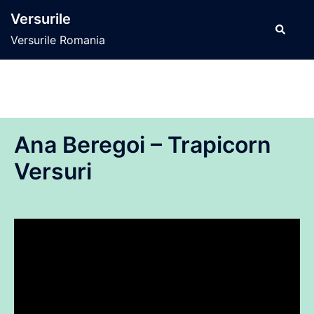
Sari
Versurile
la
Caută
Versurile Romania
conținut
Ana Beregoi – Trapicorn
Versuri