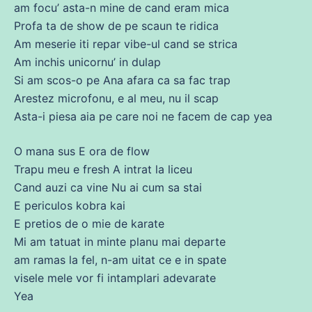
am focu’
asta
-n
mine
de
cand
eram mica
Profa ta
de
show
de
pe scaun te ridica
Am
meserie iti repar vibe-ul
cand
se
strica
Am
inchis unicornu’ in dulap
Si am scos-o pe Ana afara ca
sa
fac trap
Arestez microfonu, e al meu, nu il scap
Asta-i piesa aia pe
care
noi
ne
facem
de
cap yea
O mana
sus
E ora
de
flow
Trapu meu e fresh A intrat la liceu
Cand auzi ca
vine
Nu
ai
cum
sa
stai
E periculos kobra kai
E pretios
de
o mie
de
karate
Mi am tatuat in minte planu mai departe
am ramas la fel, n-am uitat
ce
e in spate
visele
mele vor
fi
intamplari adevarate
Yea