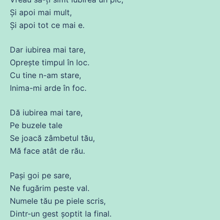
Și
apoi mai mult,
Și
apoi
tot
ce
mai e.
Dar
iubirea
mai
tare
,
Oprește timpul în loc.
Cu tine n-am stare,
Inima
-mi arde în
foc
.
Dă
iubirea
mai
tare
,
Pe
buzele
tale
Se joacă zâmbetul tău,
Mă
face atât
de
rău.
Pași goi pe sare,
Ne fugărim
peste
val.
Numele tău pe
piele
scris
,
Dintr-un gest șoptit la final.