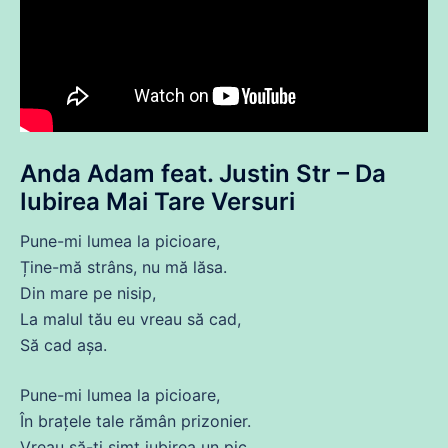
Anda
Adam
feat. Justin Str – Da
Iubirea Mai Tare Versuri
Pune-mi
lumea
la picioare,
Ține-
mă
strâns, nu
mă
lăsa.
Din
mare pe nisip,
La malul tău eu vreau să cad,
Să
cad
așa
.
Pune-mi
lumea
la picioare,
În brațele
tale
rămân prizonier.
Vreau
să-ți simt
iubirea
un pic,