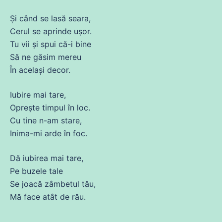
Și
când
se
lasă
seara,
Cerul
se
aprinde
ușor.
Tu
vii și spui
că
-i bine
Să
ne
găsim
mereu
În același decor.
Iubire mai
tare
,
Oprește timpul în loc.
Cu tine n-am stare,
Inima
-mi arde în
foc
.
Dă
iubirea
mai
tare
,
Pe
buzele
tale
Se joacă zâmbetul tău,
Mă
face atât
de
rău.