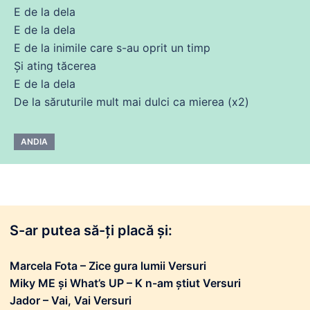
E
de
la dela
E
de
la dela
E
de
la inimile
care
s-au oprit un timp
Și
ating tăcerea
E
de
la dela
De la săruturile mult mai
dulci
ca
mierea
(x2)
ANDIA
S-ar putea să-ți placă și:
Marcela Fota – Zice gura lumii Versuri
Miky ME și What’s UP – K n-am știut Versuri
Jador – Vai, Vai Versuri