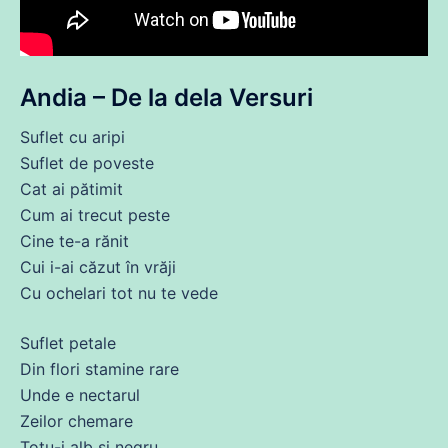
Andia – De la dela Versuri
Suflet
cu
aripi
Suflet
de
poveste
Cat
ai
pătimit
Cum
ai
trecut
peste
Cine
te-a rănit
Cui i-
ai
căzut în vrăji
Cu ochelari
tot
nu te vede
Suflet
petale
Din
flori stamine rare
Unde e nectarul
Zeilor chemare
Totu-i alb și negru