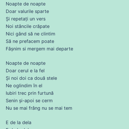
Noapte
de
noapte
Doar valurile
sparte
Și
repetați un vers
Noi stâncile crăpate
Nici gând să
ne
clintim
Să
ne
prefacem poate
Fâșnim si mergem mai departe
Noapte
de
noapte
Doar cerul e la fel
Și
noi
doi
ca două stele
Ne oglindim în el
Iubiri trec prin furtună
Senin și-apoi
se
cerm
Nu
se
mai frâng nu
se
mai tem
E
de
la dela