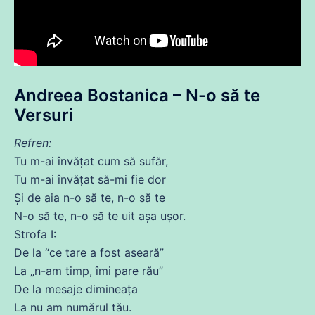
Andreea Bostanica – N-o să te
Versuri
Refren:
Tu
m-
ai
învățat
cum să sufăr,
Tu
m-
ai
învățat
să-mi fie dor
Și
de
aia n-o să te, n-o să te
N-o să te, n-o să te uit
așa
ușor.
Strofa I:
De la “
ce
tare
a
fost
aseară”
La „n-am timp, îmi
pare
rău”
De la mesaje dimineața
La nu am numărul tău.