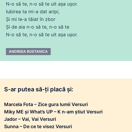
N-o să te, n-o să te uit
așa
ușor.
Iubirea ta mi-a
dat
aripi,
Și
mi le-a tăiat în zbor
Și
de
aia n-o să te, n-o să te
N-o să te, n-o să te uit
așa
ușor.
ANDREEA BOSTANICA
S-ar putea să-ți placă și:
Marcela Fota – Zice gura lumii Versuri
Miky ME și What’s UP – K n-am știut Versuri
Jador – Vai, Vai Versuri
Sunna – De ce te visez Versuri