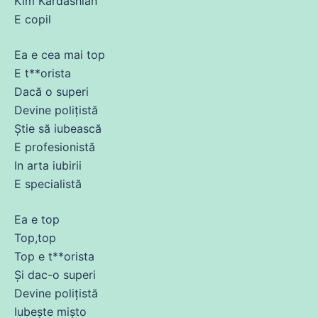
Kim Kardashian
E copil
Ea e cea mai top
E t**orista
Dacă o superi
Devine polițistă
Știe să iubească
E profesionistă
In arta iubirii
E specialistă
Ea e top
Top,top
Top e t**orista
Și
dac-o superi
Devine polițistă
Iubește
mișto