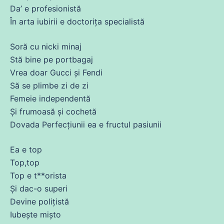
Da’ e profesionistă
În arta iubirii e doctorița specialistă
Soră
cu
nicki minaj
Stă bine pe portbagaj
Vrea doar Gucci și Fendi
Să
se
plimbe zi
de
zi
Femeie independentă
Și
frumoasă și cochetă
Dovada Perfecțiunii
ea
e fructul pasiunii
Ea e top
Top,top
Top e t**orista
Și
dac-o superi
Devine polițistă
Iubește
mișto