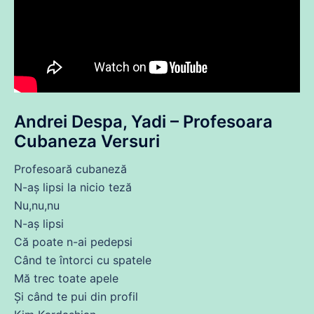
Andrei Despa, Yadi – Profesoara
Cubaneza Versuri
Profesoară cubaneză
N-aș lipsi la nicio teză
Nu
,nu,nu
N-aș lipsi
Că
poate n-
ai
pedepsi
Când te întorci
cu
spatele
Mă
trec toate apele
Și
când te pui
din
profil