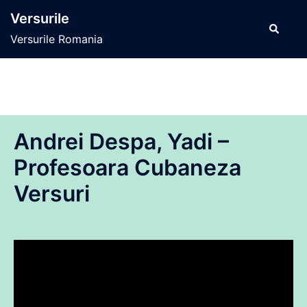
Sari
Versurile
la
Caută
Versurile Romania
conținut
Andrei Despa, Yadi –
Profesoara Cubaneza
Versuri