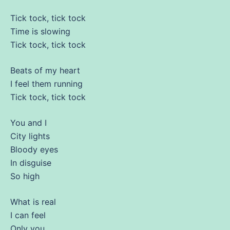
Tick tock, tick tock
Time is slowing
Tick tock, tick tock
Beats of my heart
I feel them running
Tick tock, tick tock
You and I
City lights
Bloody eyes
In disguise
So high
What is real
I can feel
Only you