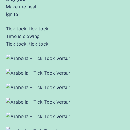
Make me heal
Ignite
Tick tock, tick tock
Time is slowing
Tick tock, tick tock