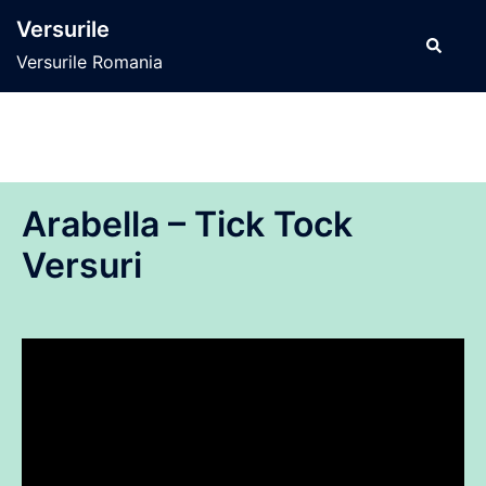
Sari
Versurile
la
Caută
Versurile Romania
conținut
Arabella – Tick Tock
Versuri