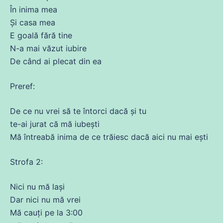
În
inima
mea
Și
casa
mea
E goală
fără
tine
N-a mai văzut
iubire
De când
ai
plecat
din
ea
Preref:
De
ce
nu vrei să te întorci dacă și tu
te-
ai
jurat
că
mă
iubești
Mă
întreabă
inima
de
ce
trăiesc dacă aici nu mai ești
Strofa 2:
Nici nu
mă
lași
Dar nici nu
mă
vrei
Mă
cauți pe la 3:00