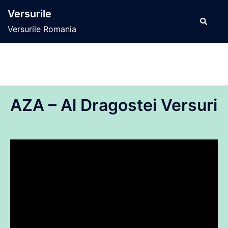
Sari
Versurile
la
Caută
Versurile Romania
conținut
AZA – Al Dragostei Versuri