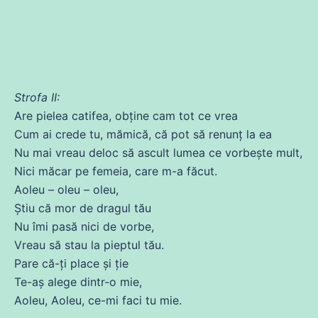
Strofa II:
Are pielea catifea, obține cam
tot
ce
vrea
Cum
ai
crede
tu, mămică,
că
pot să renunț la
ea
Nu
mai vreau
deloc
să
ascult
lumea
ce
vorbește
mult,
Nici măcar pe femeia,
care
m-a făcut.
Aoleu – oleu – oleu,
Știu
că
mor
de
dragul tău
Nu
îmi pasă nici
de
vorbe
,
Vreau
să stau la pieptul tău.
Pare
că
-ți place și ție
Te-aș alege dintr-o mie,
Aoleu, Aoleu,
ce
-mi faci tu mie.