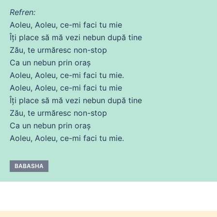
Refren:
Aoleu, Aoleu,
ce
-mi faci tu mie
Îți
place să
mă
vezi nebun după tine
Zău, te urmăresc non-stop
Ca
un nebun prin oraș
Aoleu, Aoleu,
ce
-mi faci tu mie.
Aoleu, Aoleu,
ce
-mi faci tu mie
Îți
place să
mă
vezi nebun după tine
Zău, te urmăresc non-stop
Ca
un nebun prin oraș
Aoleu, Aoleu,
ce
-mi faci tu mie.
BABASHA