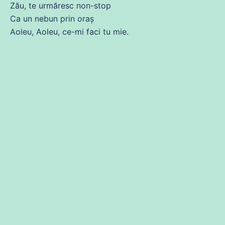
Zău, te urmăresc non-stop
Ca
un nebun prin oraș
Aoleu, Aoleu,
ce
-mi faci tu mie.