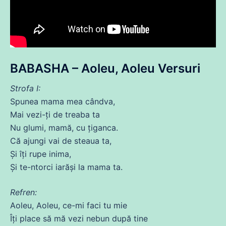
BABASHA – Aoleu, Aoleu Versuri
Strofa I:
Spunea mama mea
cândva
,
Mai vezi-ți
de
treaba ta
Nu
glumi, mamă,
cu
țiganca.
Că
ajungi vai
de
steaua ta,
Și
îți
rupe
inima
,
Și
te-ntorci iarăși la mama ta.
Refren:
Aoleu, Aoleu,
ce
-mi faci tu mie
Îți
place să
mă
vezi nebun după tine