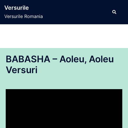
Sari
Versurile
la
Caută
Versurile Romania
conținut
BABASHA – Aoleu, Aoleu
Versuri