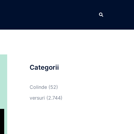
Caută
Categorii
Colinde
(52)
versuri
(2.744)