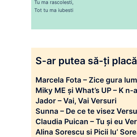
Tu
ma
rascolesti,
Tot
tu
ma
iubesti
S-ar putea să-ți placă 
Marcela Fota – Zice gura lumi
Miky ME și What’s UP – K n-a
Jador – Vai, Vai Versuri
Sunna – De ce te visez Versu
Claudia Puican – Tu și eu Ver
Alina Sorescu si Picii lu’ So