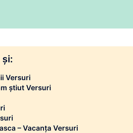
și:
i Versuri
m știut Versuri
ri
suri
reasca – Vacanța Versuri