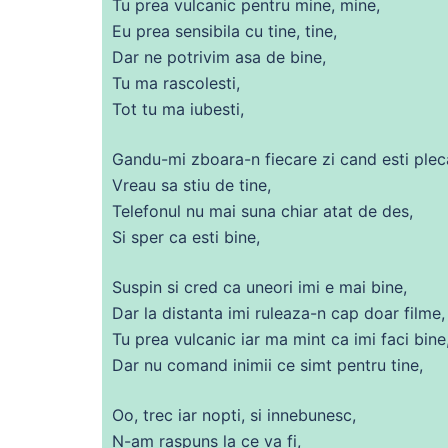
Tu
prea
vulcanic pentru
mine
,
mine
,
Eu
prea
sensibila
cu
tine, tine,
Dar
ne
potrivim asa
de
bine,
Tu
ma
rascolesti,
Tot
tu
ma
iubesti,
Gandu-mi zboara-n fiecare zi
cand
esti plec
Vreau
sa
stiu
de
tine,
Telefonul nu mai suna
chiar
atat
de
des,
Si sper ca esti bine,
Suspin si cred ca uneori imi e mai bine,
Dar la distanta imi ruleaza-n cap doar filme,
Tu
prea
vulcanic iar
ma
mint
ca imi faci bine
Dar nu comand inimii
ce
simt pentru tine,
Oo, trec iar nopti, si innebunesc,
N-am raspuns la
ce
va
fi
,