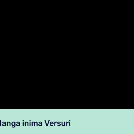
planga
inima
Versuri