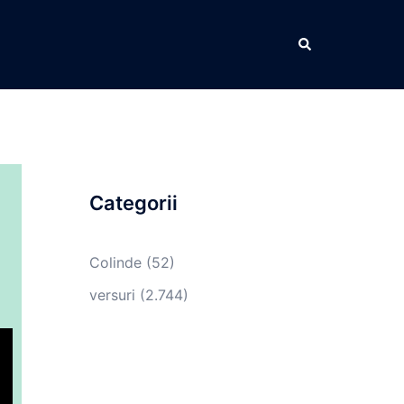
Caută
Categorii
Colinde
(52)
versuri
(2.744)