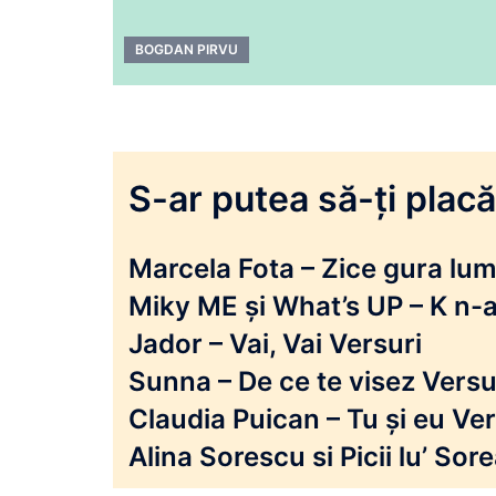
BOGDAN PIRVU
S-ar putea să-ți placă 
Marcela Fota – Zice gura lumi
Miky ME și What’s UP – K n-a
Jador – Vai, Vai Versuri
Sunna – De ce te visez Versu
Claudia Puican – Tu și eu Ver
Alina Sorescu si Picii lu’ So