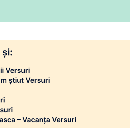
și:
i Versuri
m știut Versuri
ri
suri
reasca – Vacanța Versuri