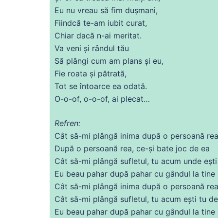
Eu nu vreau să fim dușmani,
Fiindcă te-am iubit curat,
Chiar dacă n-
ai
meritat.
Va veni și rândul tău
Să
plângi cum am plans și eu,
Fie
roata
și pătrată,
Tot
se
întoarce
ea
odată.
O-o-of, o-o-of,
ai
plecat…
Refren:
Cât să-mi plângă
inima
după o persoană rea
După o persoană rea,
ce
-și bate joc
de
ea
Cât să-mi plângă sufletul, tu
acum
unde ești 
Eu beau pahar după pahar
cu
gândul la tine i
Cât să-mi plângă
inima
după o persoană rea
Cât să-mi plângă sufletul, tu
acum
ești tu
de
Eu beau pahar după pahar
cu
gândul la tine i