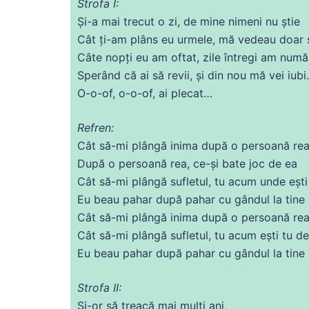
Strofa I:
Și
-a mai
trecut
o zi,
de
mine
nimeni
nu știe
Cât ți-am plâns eu urmele,
mă
vedeau doar s
Câte nopți eu am oftat,
zile
întregi am număr
Sperând
că
ai
să revii, și
din
nou
mă
vei iubi.
O-o-of, o-o-of,
ai
plecat…
Refren:
Cât să-mi plângă
inima
după o persoană rea
După o persoană rea,
ce
-și bate joc
de
ea
Cât să-mi plângă sufletul, tu
acum
unde ești 
Eu beau pahar după pahar
cu
gândul la tine i
Cât să-mi plângă
inima
după o persoană rea
Cât să-mi plângă sufletul, tu
acum
ești tu
de
Eu beau pahar după pahar
cu
gândul la tine i
Strofa II:
Și
-or să treacă mai mulți
ani
,