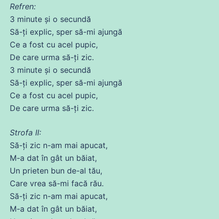
Refren:
3 minute și o secundă
Să
-ți explic, sper să-mi ajungă
Ce a
fost
cu
acel pupic,
De
care
urma să-ți zic.
3 minute și o secundă
Să
-ți explic, sper să-mi ajungă
Ce a
fost
cu
acel pupic,
De
care
urma să-ți zic.
Strofa II:
Să
-ți zic n-am mai apucat,
M-a
dat
în gât un băiat,
Un
prieten
bun
de
-al tău,
Care vrea să-mi facă rău.
Să
-ți zic n-am mai apucat,
M-a
dat
în gât un băiat,