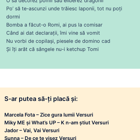
O să decorez pomii sau eliberez dragonii
Po’ să te-ascunzi unde trăiesc laponii,
tot
nu
poți
dormi
Bomba a făcut-o Romi,
ai
pus la comisar
Când
ai
dat
declarații, îmi
vine
să vomit
Nu
vorbi
de
copilași, piesele
de
domino cad
Și
îți arăt
că
sângele nu-i ketchup Tomi
S-ar putea să-ți placă și:
Marcela Fota – Zice gura lumii Versuri
Miky ME și What’s UP – K n-am știut Versuri
Jador – Vai, Vai Versuri
Sunna – De ce te visez Versuri