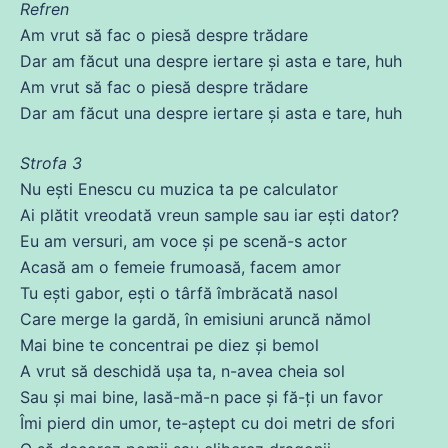
Refren
Am
vrut
să fac o piesă despre trădare
Dar am făcut una despre iertare și
asta
e
tare
, huh
Am
vrut
să fac o piesă despre trădare
Dar am făcut una despre iertare și
asta
e
tare
, huh
Strofa 3
Nu
ești Enescu
cu
muzica ta pe calculator
Ai plătit vreodată vreun sample sau iar ești dator?
Eu am versuri, am voce și pe scenă-s actor
Acasă am o femeie frumoasă,
facem
amor
Tu
ești gabor, ești o târfă îmbrăcată nasol
Care
merge
la gardă, în emisiuni aruncă nămol
Mai bine te concentrai pe diez și bemol
A
vrut
să deschidă ușa ta, n-avea cheia sol
Sau
și mai bine,
lasă
-
mă
-n pace și fă-ți un favor
Îmi pierd
din
umor, te-
aștept
cu
doi
metri
de
sfori