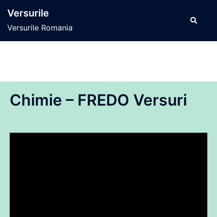
Sari
Versurile
la
Caută
Versurile Romania
conținut
Chimie – FREDO Versuri