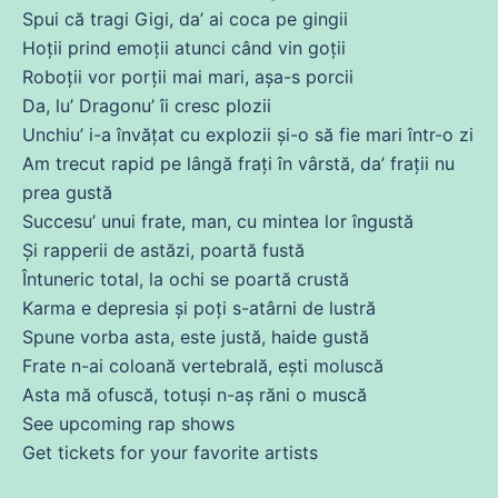
Spui
că
tragi Gigi, da’
ai
coca pe gingii
Hoții prind emoții atunci când vin goții
Roboții vor porții mai mari,
așa
-s porcii
Da, lu’ Dragonu’ îi cresc plozii
Unchiu’ i-a
învățat
cu
explozii și-o să fie mari într-o zi
Am
trecut
rapid pe lângă frați în vârstă, da’
frații
nu
prea
gustă
Succesu’ unui frate,
man
,
cu
mintea lor îngustă
Și
rapperii
de
astăzi, poartă fustă
Întuneric total, la ochi
se
poartă crustă
Karma e depresia și
poți
s-atârni
de
lustră
Spune vorba
asta
, este justă, haide gustă
Frate n-
ai
coloană vertebrală, ești moluscă
Asta
mă
ofuscă, totuși n-aș răni o muscă
See upcoming rap shows
Get tickets for your favorite artists