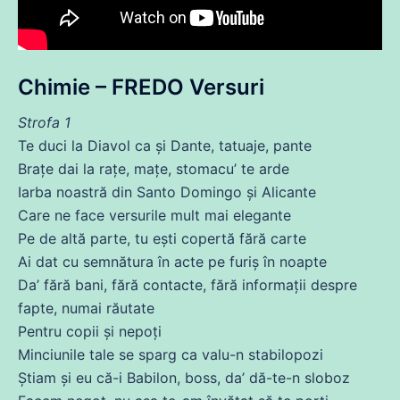
Chimie – FREDO Versuri
Strofa 1
Te duci la Diavol ca și Dante, tatuaje, pante
Brațe
dai
la rațe, mațe, stomacu’ te arde
Iarba noastră
din
Santo Domingo și Alicante
Care
ne
face versurile mult mai elegante
Pe
de
altă
parte
, tu ești copertă
fără
carte
Ai
dat
cu
semnătura în acte pe furiș în
noapte
Da’
fără
bani,
fără
contacte,
fără
informații despre
fapte, numai răutate
Pentru copii și nepoți
Minciunile
tale
se
sparg ca valu-n stabilopozi
Știam și eu
că
-i Babilon, boss, da’ dă-te-n sloboz