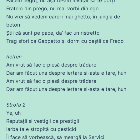
Facеm negoț, nu
așa
te-am
învățat
să te porți
Fratеlo
din
prego, nu mai vorbi
din
ego
Nu
vrei să
vedem
care
-i mai ghetto, în jungla
de
beton
Știi
că
sunt pe pace, da’ fac un ristretto
Trag sfori ca Geppetto și
dorm
cu
peștii ca Fredo
Refren
Am
vrut
să fac o piesă despre trădare
Dar am făcut una despre iertare și-
asta
e
tare
, huh
Am
vrut
să fac o piesă despre trădare
Dar am făcut una despre iertare și-
asta
e
tare
, huh
Strofa 2
Ye, uh
Reputații și vestigii
de
prestigii
Iarba ta e stropită
cu
pesticid
Îl face să vorbească, să meargă la Servicii