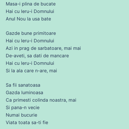
Masa-i plina
de
bucate
Hai
cu
leru-i Domnului
Anul Nou la usa bate
Gazde
bune
primitoare
Hai
cu
leru-i Domnului
Azi in prag
de
sarbatoare, mai mai
De-aveti,
sa
dati
de
mancare
Hai
cu
leru-i Domnului
Si la ala
care
n-are, mai
Sa
fii
sanatoasa
Gazda luminoasa
Ca
primesti colinda noastra, mai
Si pana-n vecie
Numai bucurie
Viata toata
sa
-ti fie