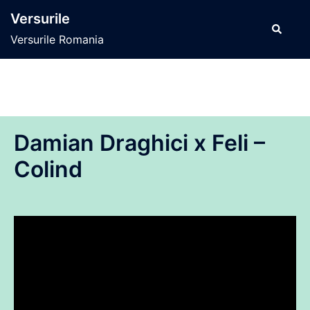
Sari
Versurile
la
Caută
Versurile Romania
conținut
Damian Draghici x ‪Feli –
Colind