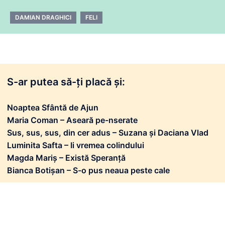
DAMIAN DRAGHICI
FELI
S-ar putea să-ți placă și:
Noaptea Sfântă de Ajun
Maria Coman – Aseară pe-nserate
Sus, sus, sus, din cer adus – Suzana și Daciana Vlad
Luminita Safta – Ii vremea colindului
Magda Mariș – Există Speranță
Bianca Botișan – S-o pus neaua peste cale