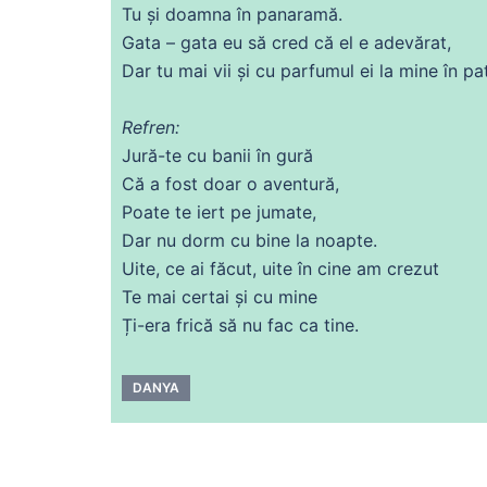
Tu
și doamna în panaramă.
Gata – gata eu să cred
că
el e adevărat,
Dar tu mai vii și
cu
parfumul ei la
mine
în pat
Refren:
Jură-te
cu
banii
în gură
Că
a
fost
doar o aventură,
Poate
te iert pe jumate,
Dar nu
dorm
cu
bine la
noapte
.
Uite,
ce
ai
făcut, uite în cine am crezut
Te mai certai și
cu
mine
Ți-
era
frică
să nu fac ca tine.
DANYA