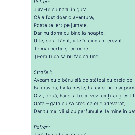
Refren:
Jură-te
cu
banii
în gură
Că
a
fost
doar o aventură,
Poate
te iert pe jumate,
Dar nu
dorm
cu
bine la
noapte
.
Uite,
ce
ai
făcut, uite în cine am crezut
Te mai certai și
cu
mine
Ți-
era
frică
să nu fac ca tine.
Strofa I:
Aveam eu o bănuială
de
stăteai
cu
orele pe-
Ba mașina, ba la pește, ba
că
el nu mai porn
O zi, două, hai și a treia, vezi
că
ți-
ai
greșit 
Gata – gata eu să cred
că
el e adevărat,
Dar tu mai vii și
cu
parfumul ei la
mine
în pat
Refren:
Jură-te
cu
banii
în gură