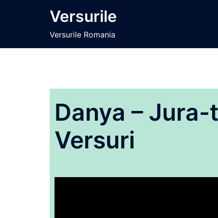
Sari
Versurile
la
conținut
Versurile Romania
Danya – Jura-t
Versuri