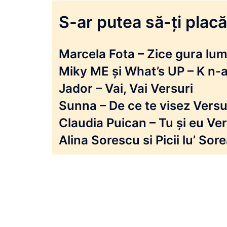
S-ar putea să-ți placă 
Marcela Fota – Zice gura lumi
Miky ME și What’s UP – K n-a
Jador – Vai, Vai Versuri
Sunna – De ce te visez Versu
Claudia Puican – Tu și eu Ver
Alina Sorescu si Picii lu’ So