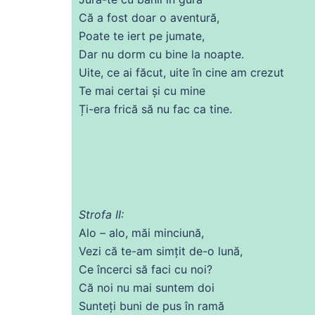
Că
a
fost
doar o aventură,
Poate
te iert pe jumate,
Dar nu
dorm
cu
bine la
noapte
.
Uite,
ce
ai
făcut, uite în cine am crezut
Te mai certai și
cu
mine
Ți-
era
frică
să nu fac ca tine.
Strofa II:
Alo – alo, măi minciună,
Vezi
că
te-am simțit
de
-o lună,
Ce încerci să faci
cu
noi?
Că
noi nu mai suntem
doi
Sunteți buni
de
pus în ramă