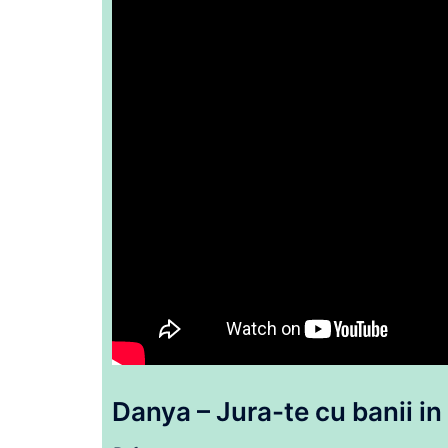
Danya – Jura-te
cu
banii
in