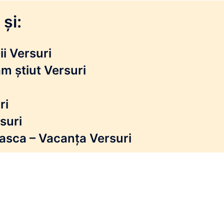
și:
i Versuri
m știut Versuri
ri
suri
reasca – Vacanța Versuri