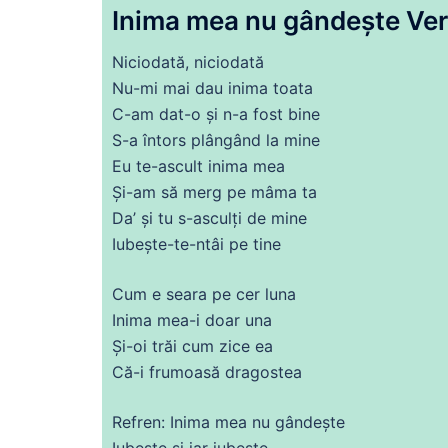
Inima
mea nu gândește Ver
Niciodată, niciodată
Nu
-mi mai
dau
inima
toata
C-am
dat
-o și n-a
fost
bine
S-a întors plângând la
mine
Eu te-
ascult
inima
mea
Și
-am să merg pe mâma ta
Da’ și tu s-asculți
de
mine
Iubește-te-ntâi pe tine
Cum e seara pe cer luna
Inima
mea-i doar una
Și
-oi trăi cum zice
ea
Că
-i frumoasă dragostea
Refren:
Inima
mea nu gândește
Iubește și iar iubește