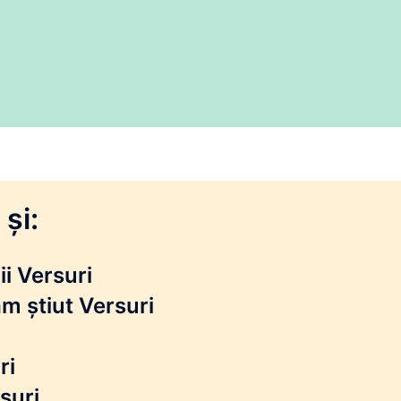
și:
i Versuri
m știut Versuri
ri
suri