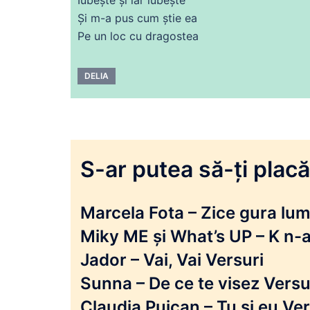
Și
m-a pus cum știe
ea
Pe
un loc
cu
dragostea
DELIA
S-ar putea să-ți placă 
Marcela Fota – Zice gura lumi
Miky ME și What’s UP – K n-a
Jador – Vai, Vai Versuri
Sunna – De ce te visez Versu
Claudia Puican – Tu și eu Ver