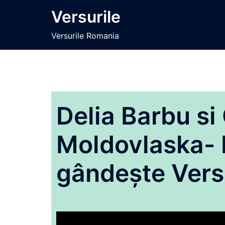
Sari
Versurile
la
conținut
Versurile Romania
Delia Barbu si
Moldovlaska- 
gândește Vers