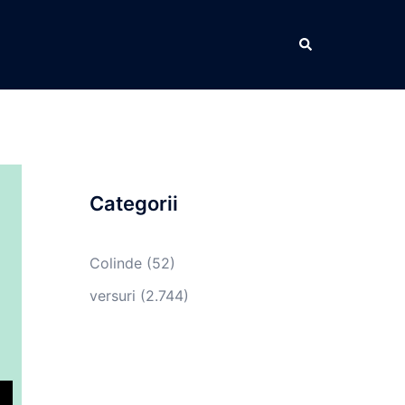
Caută
Categorii
Colinde
(52)
versuri
(2.744)