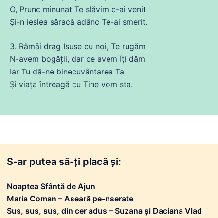
O, Prunc minunat Te slăvim c-
ai
venit
Şi-n ieslea săracă adânc Te-
ai
smerit.
3. Rămâi drag Isuse
cu
noi, Te rugăm
N-avem bogăţii, dar
ce
avem Îţi dăm
Iar
Tu
dă-
ne
binecuvântarea Ta
Şi viaţa întreagă
cu
Tine
vom
sta.
S-ar putea să-ți placă și:
Noaptea Sfântă de Ajun
Maria Coman – Aseară pe-nserate
Sus, sus, sus, din cer adus – Suzana și Daciana Vlad