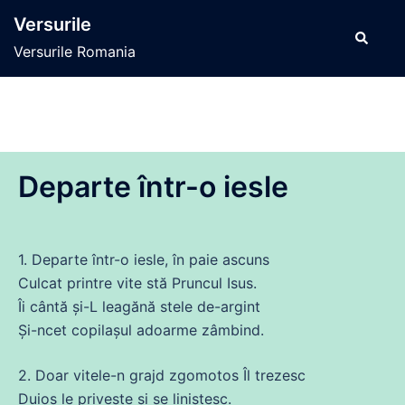
Sari
Versurile
la
Caută
Versurile Romania
conținut
Departe într-o iesle
1. Departe într-o iesle, în paie ascuns
Culcat printre vite stă Pruncul Isus.
Îi cântă şi-L leagănă stele
de
-argint
Şi-ncet copilaşul adoarme zâmbind.
2. Doar vitele-n grajd zgomotos Îl
trezesc
Duios le priveşte şi
se
liniştesc.