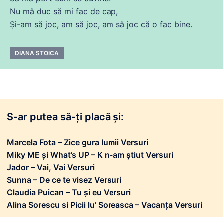
Nu
mă
duc
să mi fac
de
cap,
Și
-am să joc, am să joc, am să joc
că
o fac bine.
DIANA STOICA
S-ar putea să-ți placă și:
Marcela Fota – Zice gura lumii Versuri
Miky ME și What’s UP – K n-am știut Versuri
Jador – Vai, Vai Versuri
Sunna – De ce te visez Versuri
Claudia Puican – Tu și eu Versuri
Alina Sorescu si Picii lu’ Soreasca – Vacanța Versuri