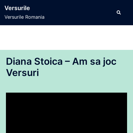
Sari
Versurile
la
Caută
Versurile Romania
conținut
Diana Stoica – Am sa joc
Versuri