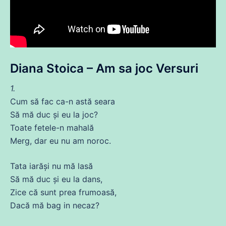
Diana Stoica –
Am
sa
joc Versuri
1.
Cum să fac ca-n astă seara
Să
mă
duc
și eu la joc?
Toate fetele-n mahală
Merg, dar eu nu am noroc.
Tata iarăși nu
mă
lasă
Să
mă
duc
și eu la dans,
Zice
că
sunt
prea
frumoasă,
Dacă
mă
bag in necaz?