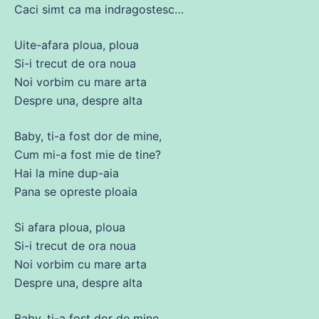
Caci simt ca
ma
indragostesc…
Uite-afara ploua, ploua
Si-i
trecut
de
ora noua
Noi vorbim
cu
mare arta
Despre una, despre
alta
Baby, ti-a
fost
dor
de
mine
,
Cum mi-a
fost
mie
de
tine?
Hai la
mine
dup-aia
Pana
se
opreste ploaia
Si afara ploua, ploua
Si-i
trecut
de
ora noua
Noi vorbim
cu
mare arta
Despre una, despre
alta
Baby, ti-a
fost
dor
de
mine
,