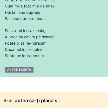
Cum mi-a
fost
mie
de
tine?
Hai la
mine
dup-aia
Pana
se
opreste ploaia
Scuza-mi indrazneala,
Ai vrea
sa
cinam pe seara?
Poate
o
sa
ne
-ndragim
Daca
ochii
ne
-ntalnim
Poate
ne
indragostim
ANDREI BANUTA
S-ar putea să-ți placă și: