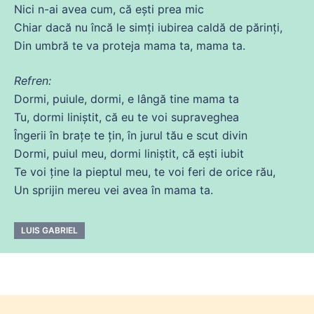
Nici n-
ai
avea cum,
că
ești
prea
mic
Chiar dacă nu
încă
le simți
iubirea
caldă
de
părinți,
Din
umbră te
va
proteja mama ta, mama ta.
Refren:
Dormi, puiule, dormi, e lângă tine mama ta
Tu
, dormi liniștit,
că
eu te
voi
supraveghea
Îngerii în brațe te țin, în jurul tău e scut divin
Dormi, puiul meu, dormi liniștit,
că
ești iubit
Te
voi
ține
la pieptul meu, te
voi
feri
de
orice rău,
Un sprijin
mereu
vei avea în mama ta.
LUIS GABRIEL