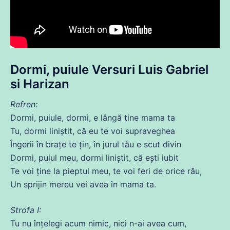
Dormi, puiule Versuri Luis Gabriel
si Harizan
Refren:
Dormi, puiule, dormi, e lângă tine mama ta
Tu
, dormi liniștit,
că
eu te
voi
supraveghea
Îngerii în brațe te țin, în jurul tău e scut divin
Dormi, puiul meu, dormi liniștit,
că
ești iubit
Te
voi
ține
la pieptul meu, te
voi
feri
de
orice rău,
Un sprijin
mereu
vei avea în mama ta.
Strofa I:
Tu
nu înțelegi
acum
nimic, nici n-
ai
avea cum,