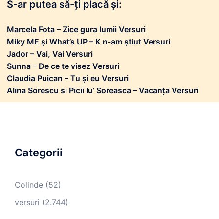
S-ar putea să-ți placă și:
Marcela Fota – Zice gura lumii Versuri
Miky ME și What’s UP – K n-am știut Versuri
Jador – Vai, Vai Versuri
Sunna – De ce te visez Versuri
Claudia Puican – Tu și eu Versuri
Alina Sorescu si Picii lu’ Soreasca – Vacanța Versuri
Categorii
Colinde
(52)
versuri
(2.744)