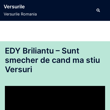
Sari
Versurile
la
Caută
Versurile Romania
conținut
EDY Briliantu – Sunt
smecher de cand ma stiu
Versuri