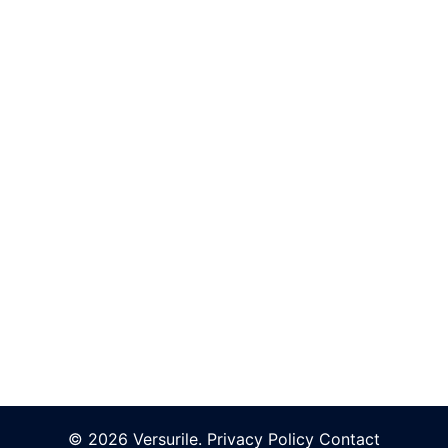
© 2026 Versurile.
Privacy Policy
Contact