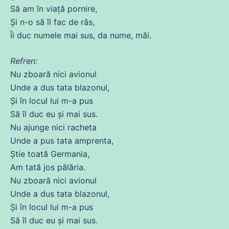
Să
am în viață pornire,
Și
n-o să
îl
fac
de
râs,
Îi
duc
numele
mai
sus
, da nume, măi.
Refren:
Nu
zboară nici avionul
Unde a dus
tata
blazonul,
Și
în locul lui m-a pus
Să
îl
duc
eu și mai
sus
.
Nu
ajunge nici racheta
Unde a pus
tata
amprenta,
Știe toată Germania,
Am
tată
jos
pălăria.
Nu
zboară nici avionul
Unde a dus
tata
blazonul,
Și
în locul lui m-a pus
Să
îl
duc
eu și mai
sus
.