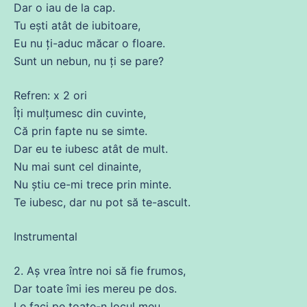
Dar o iau
de
la cap.
Tu
ești atât
de
iubitoare,
Eu nu ți-aduc măcar o floare.
Sunt un nebun, nu ți
se
pare
?
Refren: x 2 ori
Îți
mulțumesc
din
cuvinte
,
Că
prin fapte nu
se
simte.
Dar eu te
iubesc
atât
de
mult.
Nu
mai sunt cel dinainte,
Nu
știu
ce
-mi
trece
prin minte.
Te
iubesc
, dar nu pot să te-
ascult
.
Instrumental
2. Aș vrea între noi să fie frumos,
Dar toate îmi ies
mereu
pe
dos
.
Le faci pe toate-n locul meu,