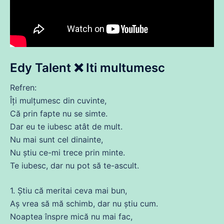
Edy Talent ❌ Iti multumesc
Refren:
Îți
mulțumesc
din
cuvinte
,
Că
prin fapte nu
se
simte.
Dar eu te
iubesc
atât
de
mult.
Nu
mai sunt cel dinainte,
Nu
știu
ce
-mi
trece
prin minte.
Te
iubesc
, dar nu pot să te-
ascult
.
1. Știu
că
meritai
ceva
mai bun,
Aș vrea să
mă
schimb
, dar nu știu cum.
Noaptea înspre mică nu mai fac,