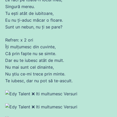
Singură
mereu
.
Tu
ești atât
de
iubitoare,
Eu nu ți-aduc măcar o floare.
Sunt un nebun, nu ți
se
pare
?
Refren: x 2 ori
Îți
mulțumesc
din
cuvinte
,
Că
prin fapte nu
se
simte.
Dar eu te
iubesc
atât
de
mult.
Nu
mai sunt cel dinainte,
Nu
știu
ce
-mi
trece
prin minte.
Te
iubesc
, dar nu pot să te-
ascult
.