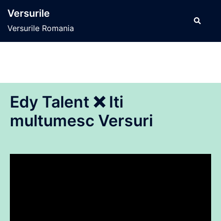
Sari
Versurile
la
Caută
Versurile Romania
conținut
Edy Talent ❌ Iti
multumesc Versuri