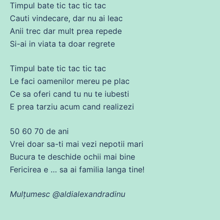
Timpul
bate tic tac tic tac
Cauti vindecare, dar nu
ai
leac
Anii trec dar mult
prea
repede
Si-
ai
in viata ta doar regrete
Timpul
bate tic tac tic tac
Le faci oamenilor
mereu
pe plac
Ce
sa
oferi
cand
tu nu te iubesti
E
prea
tarziu
acum
cand
realizezi
50 60 70
de
ani
Vrei doar
sa
-ti mai vezi nepotii mari
Bucura te deschide ochii mai bine
Fericirea e …
sa
ai
familia
langa
tine!
Mulțumesc @aldialexandradinu