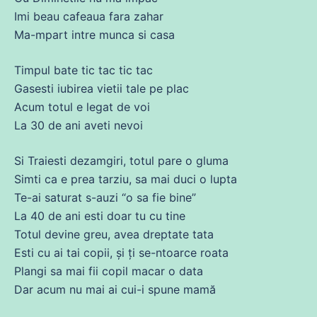
Imi beau cafeaua
fara
zahar
Ma-mpart intre munca si
casa
Timpul
bate tic tac tic tac
Gasesti
iubirea
vietii
tale
pe plac
Acum
totul
e legat
de
voi
La 30
de
ani
aveti nevoi
Si Traiesti dezamgiri,
totul
pare
o gluma
Simti ca e
prea
tarziu,
sa
mai duci o lupta
Te-
ai
saturat s-auzi “o
sa
fie bine”
La 40
de
ani
esti doar tu
cu
tine
Totul devine greu, avea dreptate
tata
Esti
cu
ai
tai copii, și ți
se
-ntoarce
roata
Plangi
sa
mai
fii
copil macar o data
Dar
acum
nu mai
ai
cui-i
spune
mamă