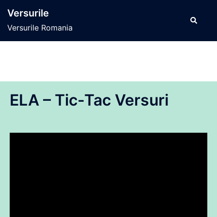
Sari
Versurile
la
Caută
Versurile Romania
conținut
ELA – Tic-Tac Versuri