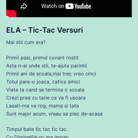
ELA – Tic-Tac Versuri
Mai stii cum
era
?
Primii pasi, primul cuvant rostit
Asta n-
ai
unde stii, te-ajuta parintii
Primii
ani
de
scoala,mai trec vreo cinci
Totul
pare
-o joaca, cativa
amici
Viata ta
cand
se
termina o scoala
Crezi
prea
cu
tarie ca
va
fi
usoara
Lasati-
ma
va
rog
, mama si
tata
Sunt major
acum
, vreau
sa
plec
de
-acasa
Timpul
bate tic tac tic tac
Cu Diminetile nu
ma
impac