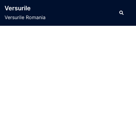
Sari
Versurile
la
Caută
Versurile Romania
conținut