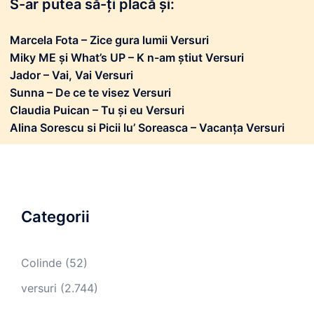
S-ar putea să-ți placă și:
Marcela Fota – Zice gura lumii Versuri
Miky ME și What’s UP – K n-am știut Versuri
Jador – Vai, Vai Versuri
Sunna – De ce te visez Versuri
Claudia Puican – Tu și eu Versuri
Alina Sorescu si Picii lu’ Soreasca – Vacanța Versuri
Categorii
Colinde
(52)
versuri
(2.744)