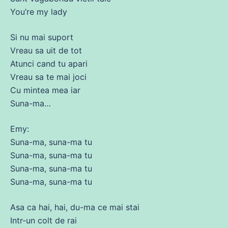
You’re my lady
Si nu mai suport
Vreau
sa
uit
de
tot
Atunci
cand
tu apari
Vreau
sa
te mai joci
Cu mintea mea iar
Suna-
ma
…
Emy:
Suna-
ma
, suna-
ma
tu
Suna-
ma
, suna-
ma
tu
Suna-
ma
, suna-
ma
tu
Suna-
ma
, suna-
ma
tu
Asa ca hai, hai, du-
ma
ce
mai
stai
Intr-un colt
de
rai