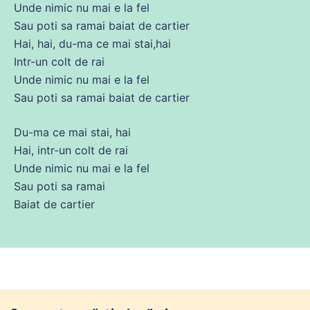
Unde nimic nu mai e la fel
Sau
poti
sa
ramai baiat
de
cartier
Hai, hai, du-
ma
ce
mai
stai
,hai
Intr-un colt
de
rai
Unde nimic nu mai e la fel
Sau
poti
sa
ramai baiat
de
cartier
Du-
ma
ce
mai
stai
, hai
Hai, intr-un colt
de
rai
Unde nimic nu mai e la fel
Sau
poti
sa
ramai
Baiat
de
cartier