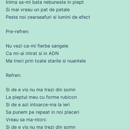
Inima
sa
-mi bata nebuneste in piept
Si mai vreau un pat
de
petale
Peste noi cearseafuri si lumini
de
efect
Pre-refren:
Nu
vezi ca-mi fierbe sangele
Ca
mi-
ai
intrat si in ADN
Ma treci prin toate starile si nuantele
Refren:
Si
de
e
vis
nu
ma
trezi
din
somn
La pieptul meu
cu
forme rubicon
Si
de
e azi intoarce-
ma
la ieri
Sa punem pe repeat in noi placeri
Vreau
sa
ma
-ntorc
Si
de
e
vis
nu
ma
trezi
din
somn