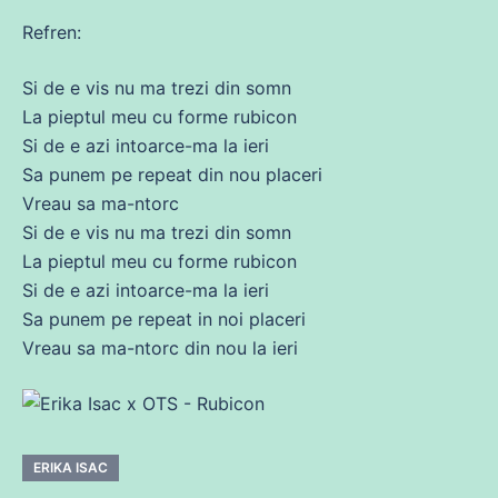
Refren:
Si
de
e
vis
nu
ma
trezi
din
somn
La pieptul meu
cu
forme rubicon
Si
de
e azi intoarce-
ma
la ieri
Sa punem pe repeat
din
nou placeri
Vreau
sa
ma
-ntorc
Si
de
e
vis
nu
ma
trezi
din
somn
La pieptul meu
cu
forme rubicon
Si
de
e azi intoarce-
ma
la ieri
Sa punem pe repeat in noi placeri
Vreau
sa
ma
-ntorc
din
nou la ieri
ERIKA ISAC