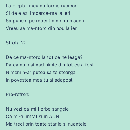
La pieptul meu
cu
forme rubicon
Si
de
e azi intoarce-
ma
la ieri
Sa punem pe repeat
din
nou placeri
Vreau
sa
ma
-ntorc
din
nou la ieri
Strofa 2:
De
ce
ma
-ntorc la
tot
ce
ne
leaga?
Parca nu mai vad nimic
din
tot
ce
a
fost
Nimeni n-ar putea
sa
te stearga
In povestea mea tu
ai
adapost
Pre-refren:
Nu
vezi ca-mi fierbe sangele
Ca
mi-
ai
intrat si in ADN
Ma treci prin toate starile si nuantele