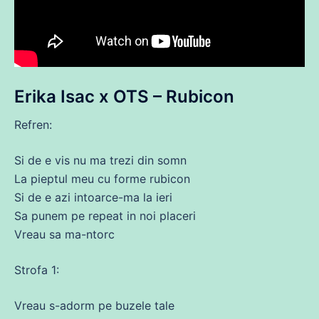
Erika Isac x OTS – Rubicon
Refren:
Si
de
e
vis
nu
ma
trezi
din
somn
La pieptul meu
cu
forme rubicon
Si
de
e azi intoarce-
ma
la ieri
Sa punem pe repeat in noi placeri
Vreau
sa
ma
-ntorc
Strofa 1:
Vreau
s-adorm pe buzele
tale