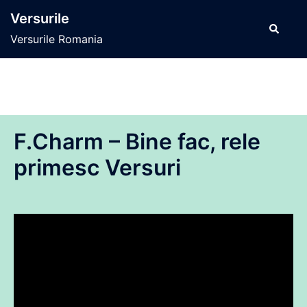
Sari
Versurile
la
Caută
Versurile Romania
conținut
F.Charm – Bine fac, rele
primesc Versuri