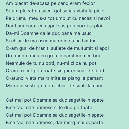
Am
plecat
de
-acasa pe
cand
eram fecior
Si-am plecat
cu
sacul gol
sa
iau viata la picior
Pe
drumul
meu s-a
tot
umplut
cu
necaz si nevoi
Dar l am carat
cu
capul
sus
prin noroi si
ploi
Da-mi Doamne ca le
duc
pana
ma
usuc
Si
chiar
de
ma
usuc
ma
ridic ca un haiduc
C-am guri
de
hranit, suflete
de
multumit si apoi
Urc munte meu
cu
greu in carul meu
cu
boi
Neamule
de
tu nu poti, nu-mi zi ca nu pot
C-am
trecut
prin toate
singur
educat
de
plod
C-atunci viata
ma
trimite
sa
plang la pamant
Ma ridic si strig ca pot
chiar
de
sunt flamand
Cat mai pot Doamne
sa
duc
sagetile-n spate
Bine fac, rele primesc si le
duc
pe toate
Cat mai pot Doamne
sa
duc
sagetile-n spate
Bine fac, rele primesc, dar merg mai departe