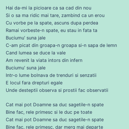
Hai da-mi la picioare ca
sa
cad
din
nou
Si o
sa
ma
ridic mai
tare
, zambind ca un erou
Cu
vorbe
pe la spate, ascuns dupa perdea
Ramai vorbeste-n spate, eu stau in
fata
ta
Buciumu’ suna jale
C-am picat
din
groapa-n groapa si-n sapa
de
lemn
Cand
lumea
se
duce la vale
Am
revenit la viata intors
din
infern
Buciumu’ suna jale
Intr-o
lume
bolnava
de
trenduri si senzatii
E locul
fara
drepturi egale
Unde desteptii observa si prostii fac observatii
Cat mai pot Doamne
sa
duc
sagetile-n spate
Bine fac, rele primesc si le
duc
pe toate
Cat mai pot Doamne
sa
duc
sagetile-n spate
Bine fac, rele primesc, dar merg mai departe