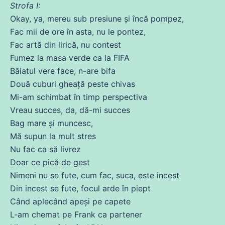
Strofa I:
Okay, ya,
mereu
sub
presiune și
încă
pompez,
Fac mii
de
ore
în
asta
, nu le pontez,
Fac artă
din
lirică, nu contest
Fumez la masa
verde
ca la FIFA
Băiatul vere face, n-are bifa
Două cuburi gheață
peste
chivas
Mi-am schimbat în timp perspectiva
Vreau
succes, da, dă-mi succes
Bag mare și muncesc,
Mă
supun la mult stres
Nu
fac ca să livrez
Doar
ce
pică
de
gest
Nimeni nu
se
fute, cum fac, suca, este incest
Din
incest
se
fute, focul arde în piept
Când aplecând apeși pe capete
L-am chemat pe Frank ca partener