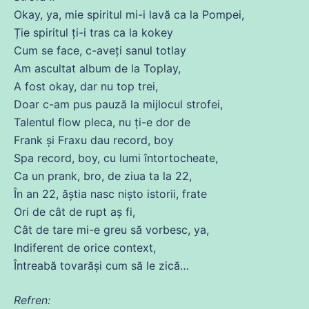
Okay, ya, mie spiritul mi-i lavă ca la Pompei,
Ție spiritul ți-i tras ca la kokey
Cum
se
face, c-aveți sanul totlay
Am
ascultat album
de
la Toplay,
A
fost
okay
, dar nu top trei,
Doar c-am pus pauză la mijlocul strofei,
Talentul flow pleca, nu ți-e dor
de
Frank și Fraxu
dau
record, boy
Spa record, boy,
cu
lumi întortocheate,
Ca
un prank, bro,
de
ziua ta la 22,
În an 22, ăștia nasc nișto istorii, frate
Ori
de
cât
de
rupt
aș
fi
,
Cât
de
tare
mi-e greu să vorbesc, ya,
Indiferent
de
orice context,
Întreabă tovarăși cum să le zică…
Refren: