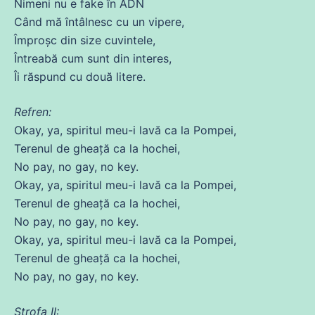
Nimeni nu e fake în ADN
Când
mă
întâlnesc
cu
un vipere,
Împroșc
din
size cuvintele,
Întreabă cum sunt
din
interes,
Îi răspund
cu
două litere.
Refren:
Okay, ya, spiritul meu-i lavă ca la Pompei,
Terenul
de
gheață ca la hochei,
No pay, no gay, no key.
Okay, ya, spiritul meu-i lavă ca la Pompei,
Terenul
de
gheață ca la hochei,
No pay, no gay, no key.
Okay, ya, spiritul meu-i lavă ca la Pompei,
Terenul
de
gheață ca la hochei,
No pay, no gay, no key.
Strofa II: