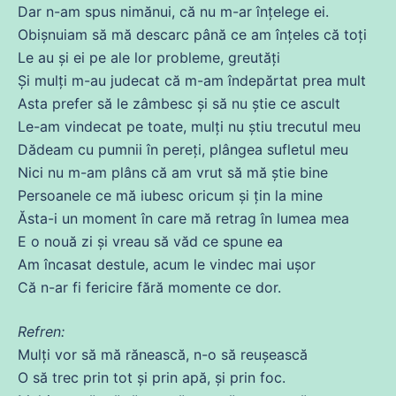
Dar n-am spus nimănui,
că
nu m-ar înțelege ei.
Obișnuiam să
mă
descarc până
ce
am înțeles
că
toți
Le au și ei pe ale lor probleme, greutăți
Și
mulți m-au judecat
că
m-am
îndepărtat
prea
mult
Asta prefer să le zâmbesc și să nu știe
ce
ascult
Le-am vindecat pe toate, mulți nu știu trecutul meu
Dădeam
cu
pumnii în pereți, plângea sufletul meu
Nici nu m-am plâns
că
am
vrut
să
mă
știe bine
Persoanele
ce
mă
iubesc
oricum și țin la
mine
Ăsta-i un moment în
care
mă
retrag în
lumea
mea
E o nouă zi și vreau să văd
ce
spune
ea
Am
încasat destule,
acum
le vindec mai ușor
Că
n-ar
fi
fericire
fără
momente
ce
dor.
Refren:
Mulți vor să
mă
rănească, n-o să reușească
O să trec prin
tot
și prin
apă
, și prin
foc
.