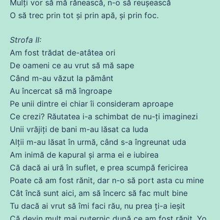
Mulți vor să
mă
rănească, n-o să reușească
O să trec prin
tot
și prin
apă
, și prin
foc
.
Strofa II:
Am
fost
trădat
de
-atâtea ori
De
oameni
ce
au
vrut
să
mă
sape
Când m-au văzut la pământ
Au încercat să
mă
îngroape
Pe
unii
dintre
ei
chiar
îi consideram aproape
Ce
crezi
? Răutatea i-a schimbat
de
nu-ți imaginezi
Unii vrăjiți
de
bani m-au lăsat ca Iuda
Alții m-au lăsat în
urmă
, când s-a îngreunat uda
Am
inimă
de
kapural și arma ei e
iubirea
Că
dacă
ai
ură în
suflet
, e
prea
scumpă fericirea
Poate
că
am
fost
rănit, dar n-o să port
asta
cu
mine
Cât
încă
sunt aici, am să încerc să fac mult bine
Tu
dacă
ai
vrut
să îmi faci rău, nu
prea
ți-a ieșit
Că
devin mult mai puternic după
ce
am
fost
rănit, Yo.