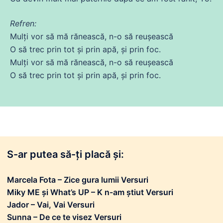
Refren:
Mulți vor să
mă
rănească, n-o să reușească
O să trec prin
tot
și prin
apă
, și prin
foc
.
Mulți vor să
mă
rănească, n-o să reușească
O să trec prin
tot
și prin
apă
, și prin
foc
.
S-ar putea să-ți placă și:
Marcela Fota – Zice gura lumii Versuri
Miky ME și What’s UP – K n-am știut Versuri
Jador – Vai, Vai Versuri
Sunna – De ce te visez Versuri