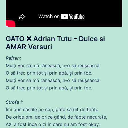
GATO ❌ Adrian Tutu – Dulce si
AMAR Versuri
Refren:
Mulți vor să
mă
rănească, n-o să reușească
O să trec prin
tot
și prin
apă
, și prin
foc
.
Mulți vor să
mă
rănească, n-o să reușească
O să trec prin
tot
și prin
apă
, și prin
foc
.
Strofa I:
Îmi pun căștile pe cap, gata să uit
de
toate
De orice om,
de
orice gând,
de
fapte necurate,
Azi a
fost
încă
o zi în
care
nu am
fost
okay
,