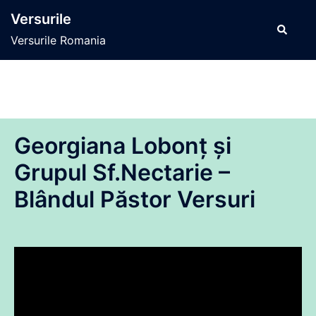
Sari
Versurile
la
Caută
Versurile Romania
conținut
Georgiana Lobonț și
Grupul Sf.Nectarie –
Blândul Păstor Versuri