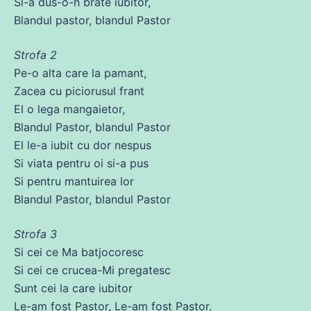
Si-a dus-o-n
brate
iubitor,
Blandul pastor, blandul Pastor
Strofa 2
Pe
-o
alta
care
la pamant,
Zacea
cu
piciorusul frant
El o lega mangaietor,
Blandul Pastor, blandul Pastor
El le-a iubit
cu
dor nespus
Si viata pentru oi si-a pus
Si pentru mantuirea lor
Blandul Pastor, blandul Pastor
Strofa 3
Si cei
ce
Ma batjocoresc
Si cei
ce
crucea-Mi pregatesc
Sunt cei la
care
iubitor
Le-am
fost
Pastor, Le-am
fost
Pastor,