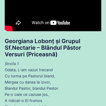
Georgiana Lobonț și Grupul
Sf.Nectarie – Blândul Păstor
Versuri (Priceasnă)
Strofa 1
Odata, L-am vazut trecand
Cu turma pe Pastorul bland,
Mergea
cu
dansa la izvor,
Blandul Pastor, blandul Pastor
Pe
-o oaie
ce
cazuse
jos
,
A ridicat-o El frumos