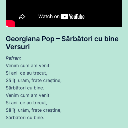
Georgiana Pop – Sărbători
cu
bine
Versuri
Refren:
Venim cum am
venit
Și
anii
ce
au
trecut
,
Să
îți urăm, frate creștine,
Sărbători
cu
bine.
Venim cum am
venit
Și
anii
ce
au
trecut
,
Să
îți urăm, frate creștine,
Sărbători
cu
bine.