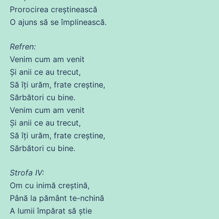
Prorocirea creștinească
O ajuns să
se
împlinească.
Refren:
Venim cum am
venit
Și
anii
ce
au
trecut
,
Să
îți urăm, frate creștine,
Sărbători
cu
bine.
Venim cum am
venit
Și
anii
ce
au
trecut
,
Să
îți urăm, frate creștine,
Sărbători
cu
bine.
Strofa IV:
Om
cu
inimă creștină,
Până la pământ te-nchină
A lumii împărat să știe