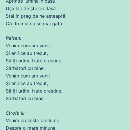
Aprinde lumina-n casă
Ușa lac
de
știi s-o
lasă
Stai în prag
de
ne
așteaptă,
Că
drumul
nu
se
mai gată.
Refren:
Venim cum am
venit
Și
anii
ce
au
trecut
,
Să
îți urăm, frate creștine,
Sărbători
cu
bine.
Venim cum am
venit
Și
anii
ce
au
trecut
,
Să
îți urăm, frate creștine,
Sărbători
cu
bine.
Strofa III:
Venim
cu
veste
din
lume
Despre o mare minune