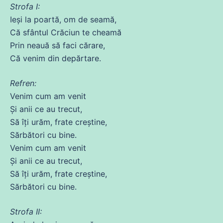
Strofa I:
Ieși la poartă, om
de
seamă,
Că
sfântul Crăciun te
cheamă
Prin neauă să faci cărare,
Că
venim
din
depărtare.
Refren:
Venim cum am
venit
Și
anii
ce
au
trecut
,
Să
îți urăm, frate creștine,
Sărbători
cu
bine.
Venim cum am
venit
Și
anii
ce
au
trecut
,
Să
îți urăm, frate creștine,
Sărbători
cu
bine.
Strofa II: