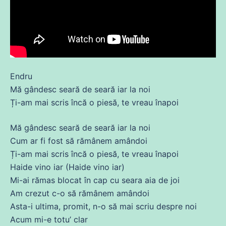
Endru
Mă
gândesc seară
de
seară iar la noi
Ți-am mai
scris
încă
o piesă, te vreau înapoi
Mă
gândesc seară
de
seară iar la noi
Cum ar
fi
fost
să rămânem amândoi
Ți-am mai
scris
încă
o piesă, te vreau înapoi
Haide vino iar (Haide vino iar)
Mi-
ai
rămas blocat în cap
cu
seara aia
de
joi
Am
crezut c-o să rămânem amândoi
Asta-i
ultima
, promit, n-o să mai
scriu
despre noi
Acum
mi-e totu’ clar