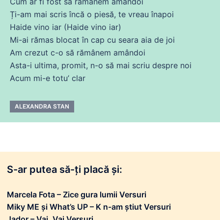
Cum ar
fi
fost
să rămânem amândoi
Ți-am mai
scris
încă
o piesă, te vreau înapoi
Haide vino iar (Haide vino iar)
Mi-
ai
rămas blocat în cap
cu
seara aia
de
joi
Am
crezut c-o să rămânem amândoi
Asta-i
ultima
, promit, n-o să mai
scriu
despre noi
Acum
mi-e totu’ clar
ALEXANDRA STAN
S-ar putea să-ți placă și:
Marcela Fota – Zice gura lumii Versuri
Miky ME și What’s UP – K n-am știut Versuri
Jador – Vai, Vai Versuri