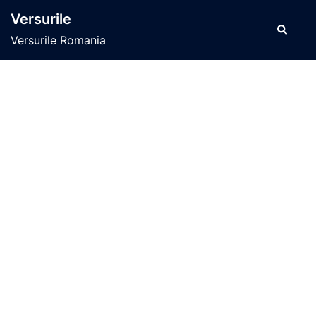
Sari
Versurile
la
Caută
Versurile Romania
conținut