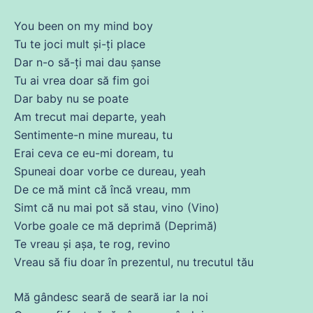
You been on my mind boy
Tu
te joci mult și-ți place
Dar n-o să-ți mai
dau
șanse
Tu
ai
vrea doar să fim goi
Dar baby nu
se
poate
Am
trecut
mai departe, yeah
Sentimente-n
mine
mureau, tu
Erai
ceva
ce
eu-mi dorеam, tu
Spuneai doar
vorbe
ce
durеau, yeah
De
ce
mă
mint
că
încă
vreau, mm
Simt
că
nu mai pot să stau, vino (Vino)
Vorbe
goale
ce
mă
deprimă (Deprimă)
Te vreau și
așa
, te
rog
, revino
Vreau
să fiu doar în prezentul, nu trecutul tău
Mă
gândesc seară
de
seară iar la noi