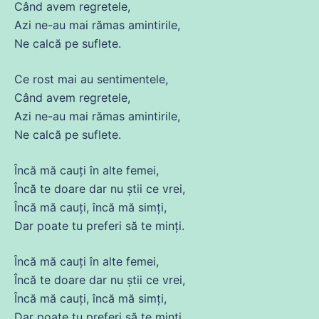
Când avem regretele,
Azi
ne
-au mai rămas amintirile,
Ne calcă pe suflete.
Ce rost mai au sentimentele,
Când avem regretele,
Azi
ne
-au mai rămas amintirile,
Ne calcă pe suflete.
Încă
mă
cauți în alte
femei
,
Încă te
doare
dar nu știi
ce
vrei,
Încă
mă
cauți,
încă
mă
simți,
Dar poate tu preferi să te minți.
Încă
mă
cauți în alte
femei
,
Încă te
doare
dar nu știi
ce
vrei,
Încă
mă
cauți,
încă
mă
simți,
Dar poate tu preferi să te minți.