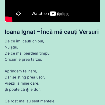
Ioana Ignat – Încă
mă
cauți Versuri
De
ce
îmi cauți chipul,
Nu
știu,
De
ce
mai pierdem timpul,
Oricum e
prea
târziu.
Aprindem felinare,
Dar
se
sting
prea
ușor,
Visezi la
mine
oare,
Și
poate
că
îți e dor.
Ce rost mai au sentimentele,