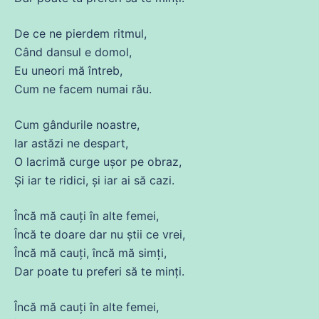
De
ce
ne
pierdem ritmul,
Când dansul e domol,
Eu uneori
mă
întreb
,
Cum
ne
facem
numai rău.
Cum gândurile noastre,
Iar astăzi
ne
despart,
O lacrimă curge ușor pe obraz,
Și
iar te ridici, și iar
ai
să cazi.
Încă
mă
cauți în alte
femei
,
Încă te
doare
dar nu știi
ce
vrei,
Încă
mă
cauți,
încă
mă
simți,
Dar poate tu preferi să te minți.
Încă
mă
cauți în alte
femei
,