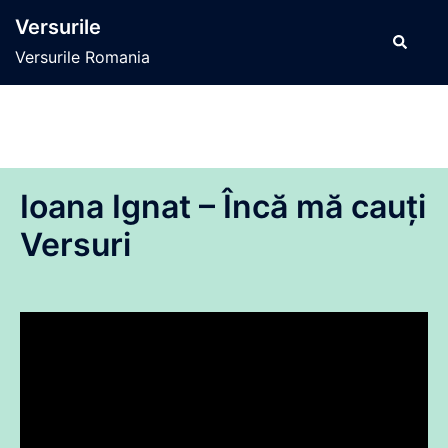
Sari
Versurile
la
Caută
Versurile Romania
conținut
Ioana Ignat – Încă mă cauți
Versuri