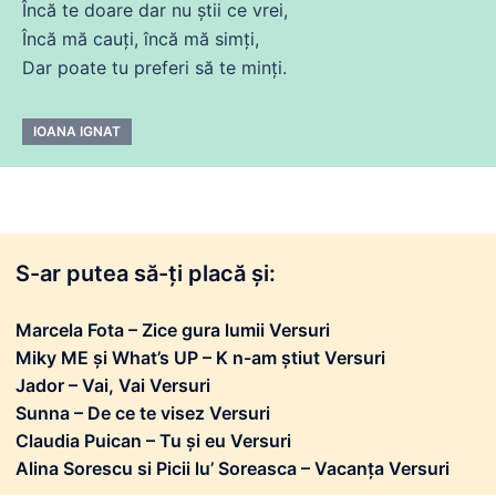
Încă te
doare
dar nu știi
ce
vrei,
Încă
mă
cauți,
încă
mă
simți,
Dar poate tu preferi să te minți.
IOANA IGNAT
S-ar putea să-ți placă și:
Marcela Fota – Zice gura lumii Versuri
Miky ME și What’s UP – K n-am știut Versuri
Jador – Vai, Vai Versuri
Sunna – De ce te visez Versuri
Claudia Puican – Tu și eu Versuri
Alina Sorescu si Picii lu’ Soreasca – Vacanța Versuri