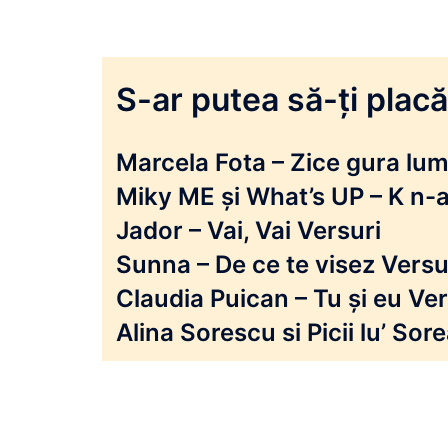
S-ar putea să-ți placă 
Marcela Fota – Zice gura lumi
Miky ME și What’s UP – K n-a
Jador – Vai, Vai Versuri
Sunna – De ce te visez Versu
Claudia Puican – Tu și eu Ver
Alina Sorescu si Picii lu’ So