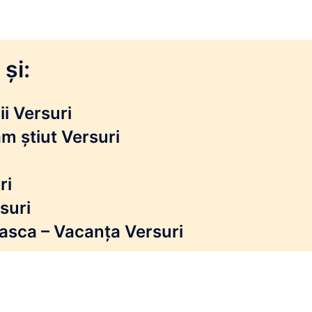
și:
i Versuri
m știut Versuri
ri
suri
reasca – Vacanța Versuri