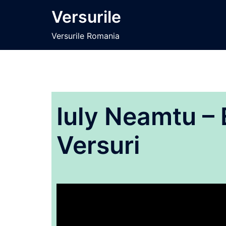
Sari
Versurile
la
conținut
Versurile Romania
Iuly Neamtu – 
Versuri