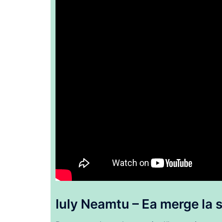
Iuly Neamtu – Ea
merge
la 