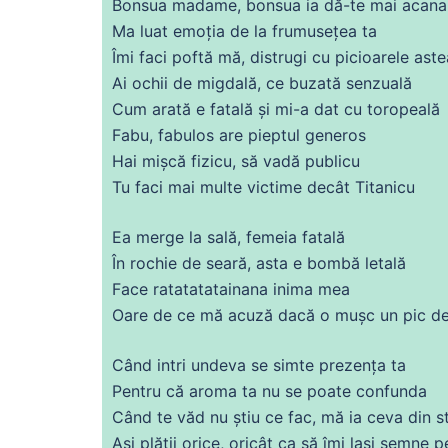
Bonsua madame, bonsua ia dă-te mai acana
Ma luat emoția
de
la frumusețea ta
Îmi faci poftă
mă
, distrugi
cu
picioarele aste
Ai ochii
de
migdală,
ce
buzată senzuală
Cum arată e fatală și mi-a
dat
cu
toropeală
Fabu, fabulos are pieptul generos
Hai mişcă fizicu, să vadă publicu
Tu
faci mai
multe
victime decât Titanicu
Ea
merge
la sală, femeia fatală
În rochie
de
seară,
asta
e bombă letală
Face ratatatatainana
inima
mea
Oare
de
ce
mă
acuză dacă o mușc un pic
d
Când intri
undeva
se
simte prezența ta
Pentru
că
aroma ta nu
se
poate confunda
Când te văd nu știu
ce
fac,
mă
ia
ceva
din
s
Ași plătii orice, oricât ca să îmi lași semne p