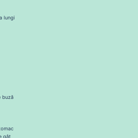
a lungi
e
buză
tomac
e gât