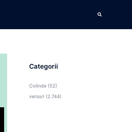
Caută
Categorii
Colinde
(52)
versuri
(2.744)