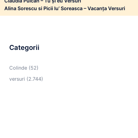
Claudia Puican – Tu și eu Versuri
Alina Sorescu si Picii lu’ Soreasca – Vacanța Versuri
Categorii
Colinde
(52)
versuri
(2.744)