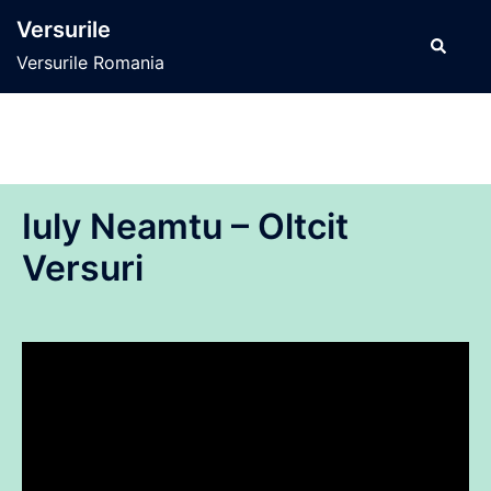
Sari
Versurile
la
Caută
Versurile Romania
conținut
Iuly Neamtu – Oltcit
Versuri