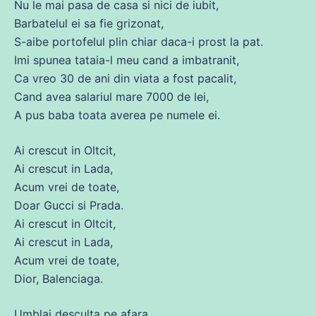
Nu
le mai pasa
de
casa
si nici
de
iubit,
Barbatelul ei
sa
fie grizonat,
S-aibe portofelul plin
chiar
daca
-i
prost
la pat.
Imi spunea tataia-l meu
cand
a imbatranit,
Ca
vreo 30
de
ani
din
viata a
fost
pacalit,
Cand avea salariul mare 7000
de
lei
,
A pus baba toata averea pe
numele
ei.
Ai crescut in Oltcit,
Ai crescut in Lada,
Acum
vrei
de
toate,
Doar Gucci si Prada.
Ai crescut in Oltcit,
Ai crescut in Lada,
Acum
vrei
de
toate,
Dior, Balenciaga.
Umblai desculta pe afara,