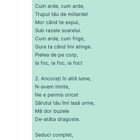
Cum arde, cum arde,
Trupul tău
de
miliarde!
Mor când te expui,
Sub razele soarelui.
Cum arde, cum frige,
Gura ta când îmi atinge.
Pielea
de
pe corp,
Ia
foc
, ia
foc
, ia
foc
!
2. Ancorați în altă
lume
,
N-avem limite,
Ne e permis orice!
Sărutul tău îmi
lasă
urme,
Mă
dor buzele
De-atâta dragoste.
Seduci complet,