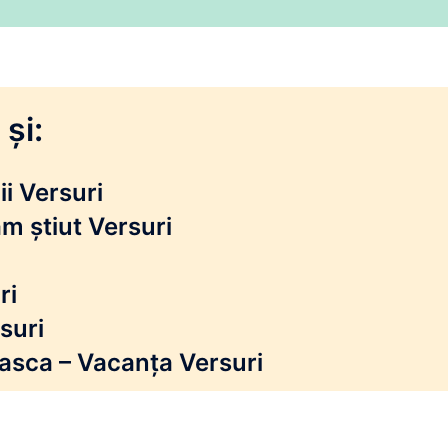
și:
i Versuri
m știut Versuri
ri
suri
reasca – Vacanța Versuri