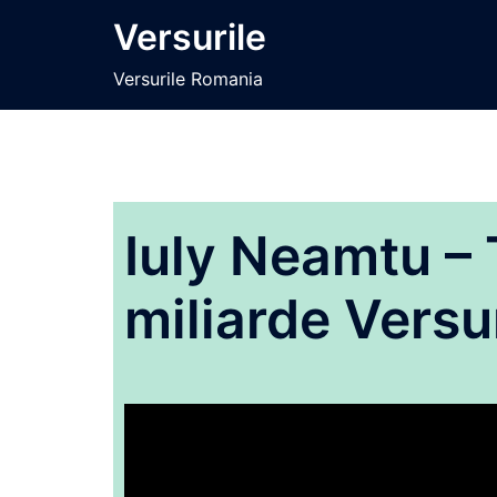
Sari
Versurile
la
conținut
Versurile Romania
Iuly Neamtu – 
miliarde Versu