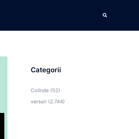
Caută
Categorii
Colinde
(52)
versuri
(2.744)