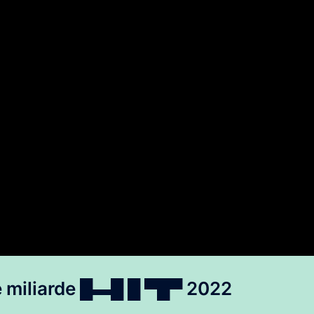
e
miliarde █▬█ █ ▀█▀ 2022