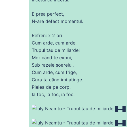
E
prea
perfect
,
N-are defect momentul.
Refren: x 2 ori
Cum arde, cum arde,
Trupul tău
de
miliarde!
Mor când te expui,
Sub razele soarelui.
Cum arde, cum frige,
Gura ta când îmi atinge.
Pielea
de
pe corp,
Ia
foc
, ia
foc
, ia
foc
!