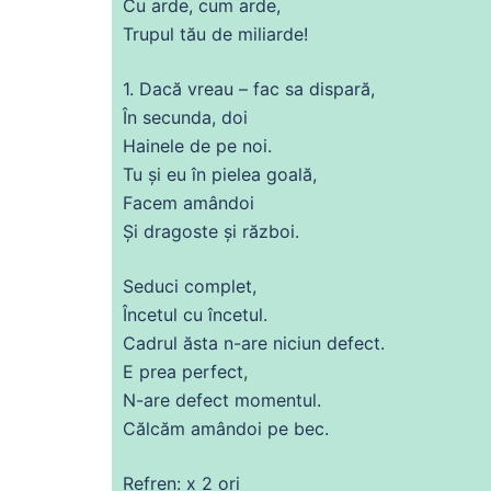
Cu arde, cum arde,
Trupul tău
de
miliarde!
1. Dacă vreau – fac
sa
dispară,
În secunda,
doi
Hainele
de
pe noi.
Tu
și eu în pielea goală,
Facem amândoi
Și
dragoste și război.
Seduci complet,
Încetul
cu
încetul.
Cadrul ăsta n-are niciun defect.
E
prea
perfect
,
N-are defect momentul.
Călcăm amândoi pe bec.
Refren: x 2 ori