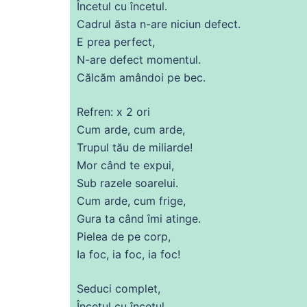
Încetul
cu
încetul.
Cadrul ăsta n-are niciun defect.
E
prea
perfect
,
N-are defect momentul.
Călcăm amândoi pe bec.
Refren: x 2 ori
Cum arde, cum arde,
Trupul tău
de
miliarde!
Mor când te expui,
Sub razele soarelui.
Cum arde, cum frige,
Gura ta când îmi atinge.
Pielea
de
pe corp,
Ia
foc
, ia
foc
, ia
foc
!
Seduci complet,
Încetul
cu
încetul.