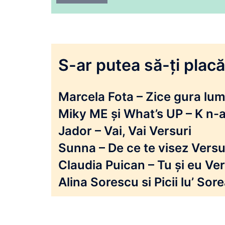
S-ar putea să-ți placă 
Marcela Fota – Zice gura lumi
Miky ME și What’s UP – K n-a
Jador – Vai, Vai Versuri
Sunna – De ce te visez Versu
Claudia Puican – Tu și eu Ver
Alina Sorescu si Picii lu’ So