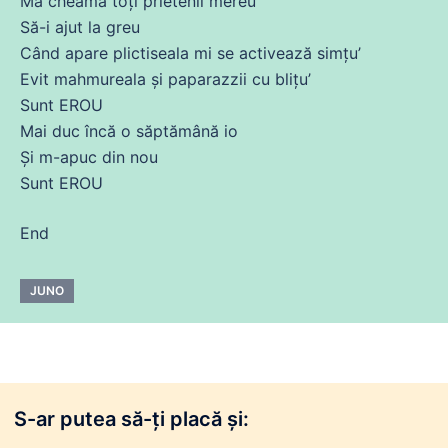
Mă
cheamă
toți prietenii
mereu
Să
-i ajut la greu
Când apare plictiseala mi
se
activează simțu’
Evit mahmureala și paparazzii
cu
blițu’
Sunt EROU
Mai
duc
încă
o săptămână io
Și
m-apuc
din
nou
Sunt EROU
End
JUNO
S-ar putea să-ți placă și: