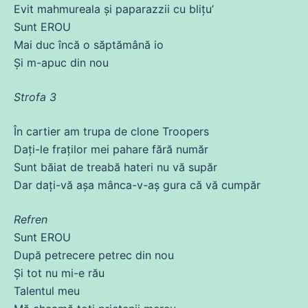
Evit mahmureala și paparazzii
cu
blițu’
Sunt EROU
Mai
duc
încă
o săptămână io
Și
m-apuc
din
nou
Strofa 3
În cartier am trupa
de
clone Troopers
Dați-le fraților mei pahare
fără
număr
Sunt băiat
de
treabă hateri nu vă supăr
Dar dați-vă
așa
mânca-v-aș
gura
că
vă cumpăr
Refren
Sunt EROU
După petrecere petrec
din
nou
Și
tot
nu mi-e rău
Talentul meu