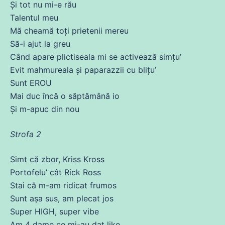
Și
tot
nu mi-e rău
Talentul meu
Mă
cheamă
toți prietenii
mereu
Să
-i ajut la greu
Când apare plictiseala mi
se
activează simțu’
Evit mahmureala și paparazzii
cu
blițu’
Sunt EROU
Mai
duc
încă
o săptămână io
Și
m-apuc
din
nou
Strofa 2
Simt
că
zbor, Kriss Kross
Portofelu’
cât
Rick Ross
Stai
că
m-am ridicat frumos
Sunt
așa
sus
, am plecat
jos
Super HIGH, super vibe
Am
4 dame
ce
mi-au
dat
like