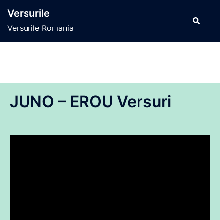
Sari
Versurile
la
Caută
Versurile Romania
conținut
JUNO – EROU Versuri