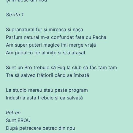
Strofa 1
Supranatural fur și
mireasa
și nașa
Parfum natural m-a confundat
fata
cu
Pacha
Am
super puteri magice îmi
merge
vraja
Am
pupat-o pe alunițe și s-a atașat
Sunt un Bro
trebuie
să Fug la club să fac tam tam
Tre să salvez frățiorii când
se
îmbată
La studio
mereu
stau
peste
program
Industria
asta
trebuie
și
ea
salvată
Refren
Sunt EROU
După petrecere petrec
din
nou