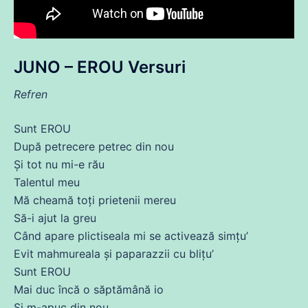
JUNO – EROU Versuri
Refren
Sunt EROU
După petrecere petrec
din
nou
Și
tot
nu mi-e rău
Talentul meu
Mă
cheamă
toți prietenii
mereu
Să
-i ajut la greu
Când apare plictiseala mi
se
activează simțu’
Evit mahmureala și paparazzii
cu
blițu’
Sunt EROU
Mai
duc
încă
o săptămână io
Și
m-apuc
din
nou