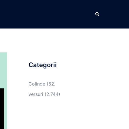
Caută
Categorii
Colinde
(52)
versuri
(2.744)