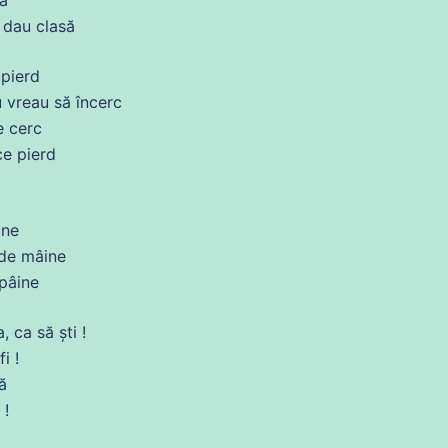
e
dau
clasă
pierd
 vreau să încerc
e
cerc
ce
pierd
ine
de
mâine
pâine
 ca să ști !
fi
!
ă
 !