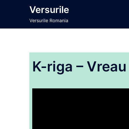
Sari
Versurile
la
conținut
Versurile Romania
K-riga – Vreau