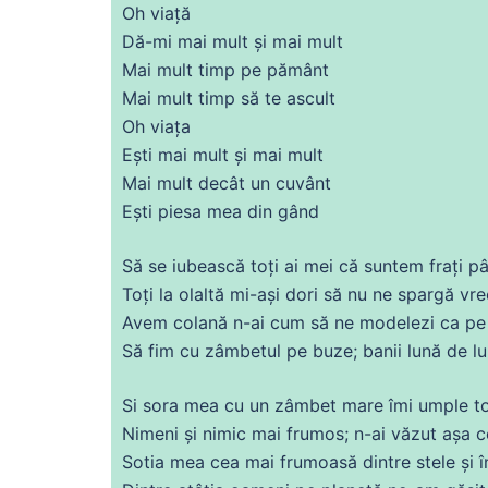
Oh viață
Dă-mi mai mult și mai mult
Mai mult timp pe pământ
Mai mult timp să te
ascult
Oh
viața
Ești mai mult și mai mult
Mai mult decât un cuvânt
Ești piesa mea
din
gând
Să
se
iubească toți
ai
mei
că
suntem frați p
Toți la olaltă mi-ași dori să nu
ne
spargă vr
Avem colană n-
ai
cum să
ne
modelezi ca p
Să
fim
cu
zâmbetul pe
buze
;
banii
lună
de
lu
Si sora mea
cu
un zâmbet mare îmi umple t
Nimeni și nimic mai frumos; n-
ai
văzut
așa
c
Sotia mea cea mai frumoasă
dintre
stele și 