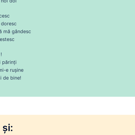
noi
doi
cesc
i
doresc
să
mă
gândesc
estesc
!
 părinți
mi-e rușine
ai
de
bine!
și: