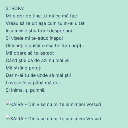
STROFA:
Mi-e dor
de
tine, zi-mi
ce
mă
fac
Vreau
să te uit
așa
cum tu m-
ai
uitat
Insomniile știu
totul
despre noi
Și
visele
mi te-aduc înapoi
Diminețile pustii cresc tortura nopții
Mă
doare
să te-
aștept
Când știu
că
de
azi nu mai vii
Mă
strâng pereții
Dar n-
ai
tu
de
unde să mai știi
Lovesc în ei până
mă
dor
Și
inima
, și pumnii.