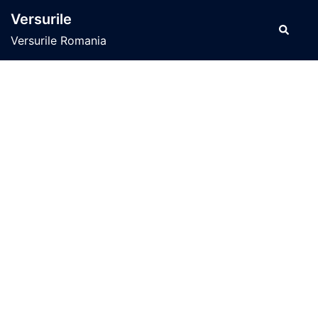
Sari
Versurile
la
Caută
Versurile Romania
conținut