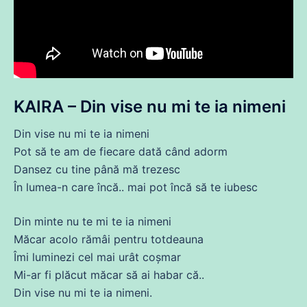
KAIRA –
Din
vise
nu mi te ia
nimeni
Din
vise
nu mi te ia
nimeni
Pot să te am
de
fiecare dată când adorm
Dansez
cu
tine până
mă
trezesc
În
lumea
-n
care
încă
.. mai pot
încă
să te
iubesc
Din
minte nu te mi te ia
nimeni
Măcar acolo rămâi pentru totdeauna
Îmi luminezi cel mai urât coșmar
Mi-ar
fi
plăcut
măcar să
ai
habar
că
..
Din
vise
nu mi te ia
nimeni
.