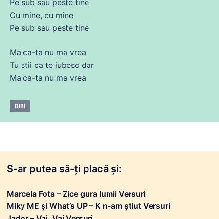
Pe
sub
sau
peste
tine
Cu
mine
,
cu
mine
Pe
sub
sau
peste
tine
Maica-ta nu
ma
vrea
Tu
stii ca te
iubesc
dar
Maica-ta nu
ma
vrea
BIBI
S-ar putea să-ți placă și:
Marcela Fota – Zice gura lumii Versuri
Miky ME și What’s UP – K n-am știut Versuri
Jador – Vai, Vai Versuri