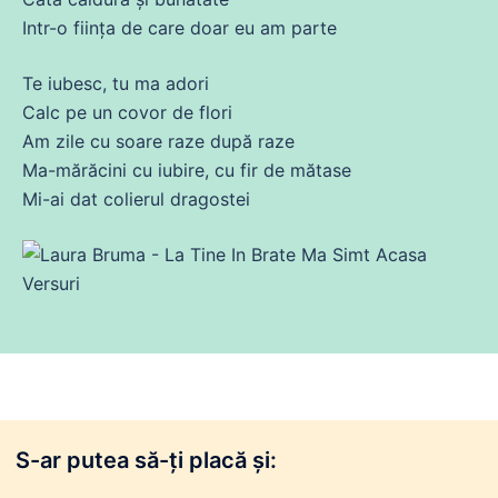
Intr-o ființa
de
care
doar eu am
parte
Te
iubesc
, tu
ma
adori
Calc pe un covor
de
flori
Am
zile
cu
soare raze după raze
Ma-mărăcini
cu
iubire
,
cu
fir
de
mătase
Mi-
ai
dat
colierul dragostei
S-ar putea să-ți placă și: