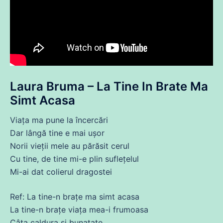
Laura Bruma – La Tine In Brate Ma
Simt Acasa
Viața
ma
pune la încercări
Dar lângă tine e mai ușor
Norii vieții mele au părăsit cerul
Cu tine,
de
tine mi-e plin suflețelul
Mi-
ai
dat
colierul dragostei
Ref: La tine-n brațe
ma
simt acasa
La tine-n brațe
viața
mea-i
frumoasa
Câta caldura și bunatate