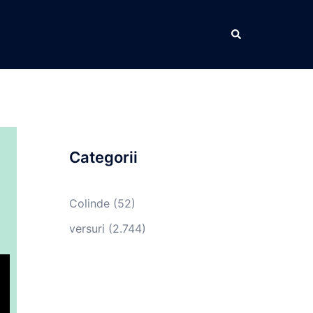
Caută
Categorii
Colinde
(52)
versuri
(2.744)