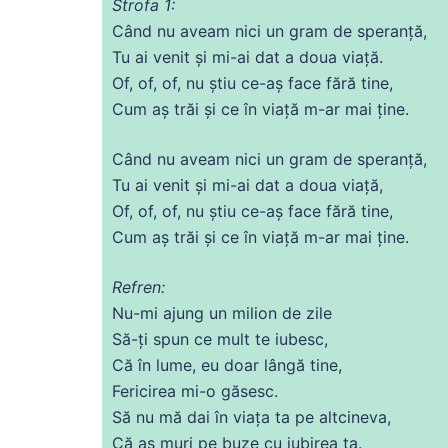
Strofa 1:
Când nu aveam nici un gram
de
speranță,
Tu
ai
venit
și mi-
ai
dat
a doua viață.
Of, of, of, nu știu
ce
-aș face
fără
tine,
Cum aș trăi și
ce
în viață m-ar mai
ține
.
Când nu aveam nici un gram
de
speranță,
Tu
ai
venit
și mi-
ai
dat
a doua viață,
Of, of, of, nu știu
ce
-aș face
fără
tine,
Cum aș trăi și
ce
în viață m-ar mai
ține
.
Refren:
Nu
-mi ajung un milion
de
zile
Să
-ți spun
ce
mult te
iubesc
,
Că
în
lume
, eu doar lângă tine,
Fericirea mi-o
găsesc
.
Să
nu
mă
dai
în
viața
ta pe altcineva,
Că
aș muri pe
buze
cu
iubirea
ta.