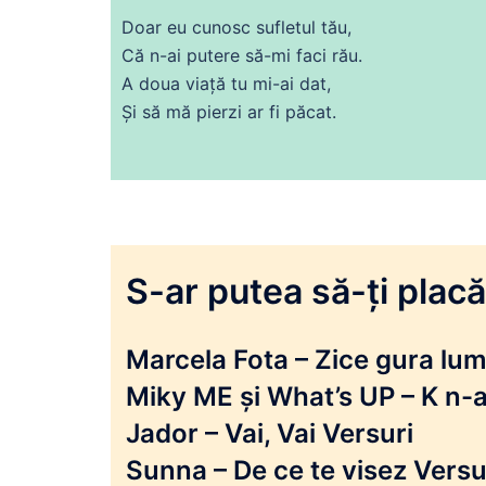
Doar eu cunosc sufletul tău,
Că
n-
ai
putere
să-mi faci rău.
A doua viață tu mi-
ai
dat
,
Și
să
mă
pierzi ar
fi
păcat.
S-ar putea să-ți placă 
Marcela Fota – Zice gura lumi
Miky ME și What’s UP – K n-a
Jador – Vai, Vai Versuri
Sunna – De ce te visez Versu