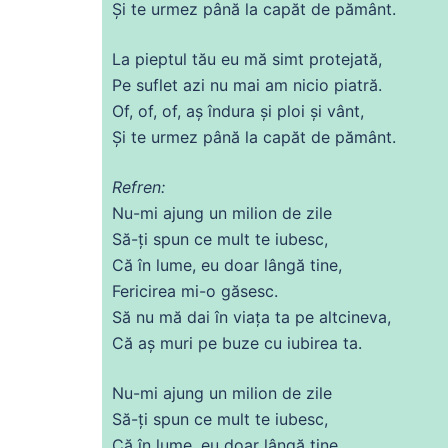
Și
te urmez până la capăt
de
pământ.
La pieptul tău eu
mă
simt protejată,
Pe
suflet
azi nu mai am nicio piatră.
Of, of, of, aș îndura și
ploi
și vânt,
Și
te urmez până la capăt
de
pământ.
Refren:
Nu
-mi ajung un milion
de
zile
Să
-ți spun
ce
mult te
iubesc
,
Că
în
lume
, eu doar lângă tine,
Fericirea mi-o
găsesc
.
Să
nu
mă
dai
în
viața
ta pe altcineva,
Că
aș muri pe
buze
cu
iubirea
ta.
Nu
-mi ajung un milion
de
zile
Să
-ți spun
ce
mult te
iubesc
,
Că
în
lume
, eu doar lângă tine,