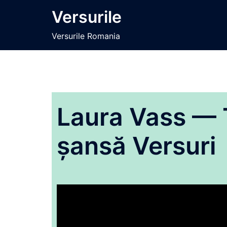
Sari
Versurile
la
conținut
Versurile Romania
Laura Vass — 
șansă Versuri