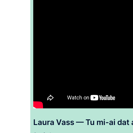
Laura Vass —
Tu
mi-
ai
dat