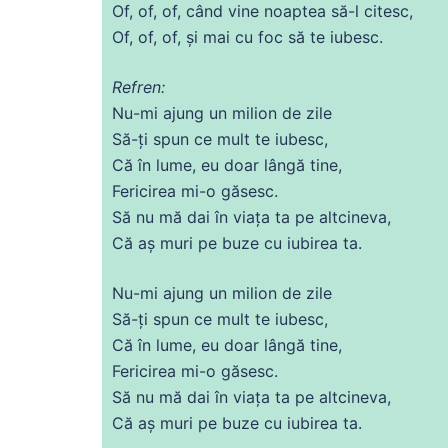
Of, of, of, când
vine
noaptea să-l citesc,
Of, of, of, și mai
cu
foc
să te
iubesc
.
Refren:
Nu
-mi ajung un milion
de
zile
Să
-ți spun
ce
mult te
iubesc
,
Că
în
lume
, eu doar lângă tine,
Fericirea mi-o
găsesc
.
Să
nu
mă
dai
în
viața
ta pe altcineva,
Că
aș muri pe
buze
cu
iubirea
ta.
Nu
-mi ajung un milion
de
zile
Să
-ți spun
ce
mult te
iubesc
,
Că
în
lume
, eu doar lângă tine,
Fericirea mi-o
găsesc
.
Să
nu
mă
dai
în
viața
ta pe altcineva,
Că
aș muri pe
buze
cu
iubirea
ta.