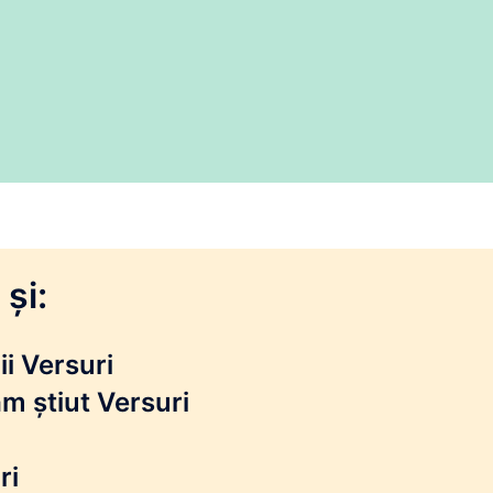
și:
i Versuri
m știut Versuri
ri