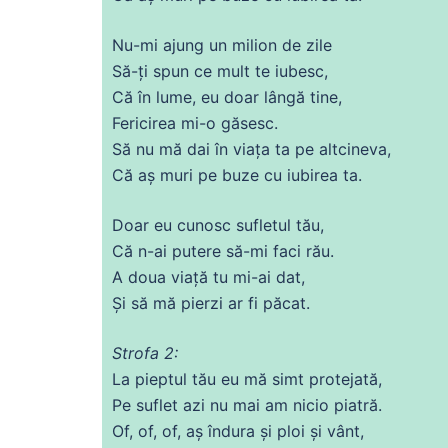
Nu
-mi ajung un milion
de
zile
Să
-ți spun
ce
mult te
iubesc
,
Că
în
lume
, eu doar lângă tine,
Fericirea mi-o
găsesc
.
Să
nu
mă
dai
în
viața
ta pe altcineva,
Că
aș muri pe
buze
cu
iubirea
ta.
Doar eu cunosc sufletul tău,
Că
n-
ai
putere
să-mi faci rău.
A doua viață tu mi-
ai
dat
,
Și
să
mă
pierzi ar
fi
păcat.
Strofa 2:
La pieptul tău eu
mă
simt protejată,
Pe
suflet
azi nu mai am nicio piatră.
Of, of, of, aș îndura și
ploi
și vânt,