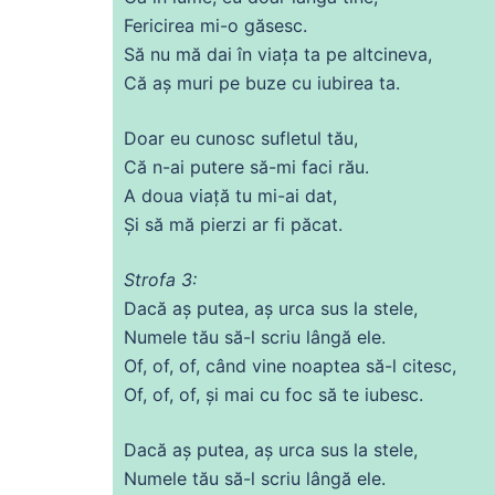
Fericirea mi-o
găsesc
.
Să
nu
mă
dai
în
viața
ta pe altcineva,
Că
aș muri pe
buze
cu
iubirea
ta.
Doar eu cunosc sufletul tău,
Că
n-
ai
putere
să-mi faci rău.
A doua viață tu mi-
ai
dat
,
Și
să
mă
pierzi ar
fi
păcat.
Strofa 3:
Dacă aș putea, aș urca
sus
la stele,
Numele tău să-l
scriu
lângă
ele
.
Of, of, of, când
vine
noaptea să-l citesc,
Of, of, of, și mai
cu
foc
să te
iubesc
.
Dacă aș putea, aș urca
sus
la stele,
Numele tău să-l
scriu
lângă
ele
.