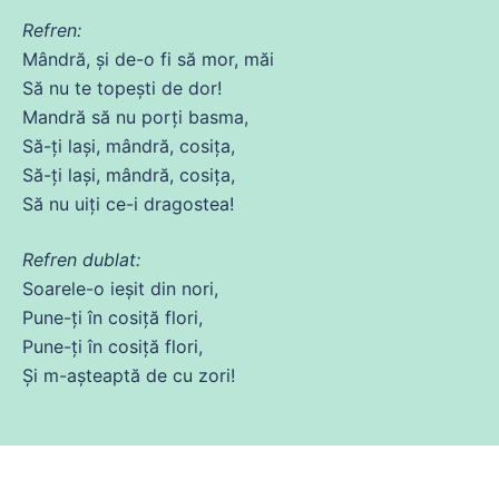
Refren:
Mândră, și
de
-o
fi
să mor, măi
Să
nu te topești
de
dor!
Mandră să nu porți basma,
Să
-ți lași, mândră, cosița,
Să
-ți lași, mândră, cosița,
Să
nu uiți
ce
-i dragostea!
Refren dublat:
Soarele-o ieșit
din
nori,
Pune-ți în cosiță flori,
Pune-ți în cosiță flori,
Și
m-așteaptă
de
cu
zori!