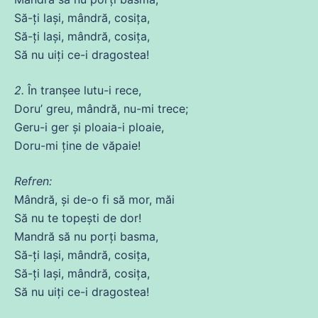
Să
-ți lași, mândră, cosița,
Să
-ți lași, mândră, cosița,
Să
nu uiți
ce
-i dragostea!
2.
În tranșee lutu-i rece,
Doru’ greu, mândră, nu-mi
trece
;
Geru-i ger și ploaia-i ploaie,
Doru-mi
ține
de
văpaie!
Refren:
Mândră, și
de
-o
fi
să mor, măi
Să
nu te topești
de
dor!
Mandră să nu porți basma,
Să
-ți lași, mândră, cosița,
Să
-ți lași, mândră, cosița,
Să
nu uiți
ce
-i dragostea!