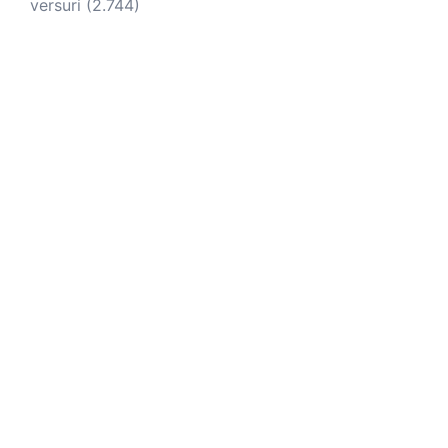
versuri
(2.744)