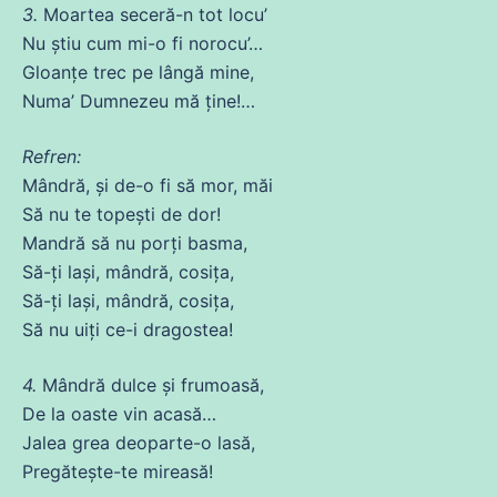
3.
Moartea seceră-n
tot
locu’
Nu
știu cum mi-o
fi
norocu’…
Gloanțe trec pe lângă
mine
,
Numa’ Dumnezeu
mă
ține
!…
Refren:
Mândră, și
de
-o
fi
să mor, măi
Să
nu te topești
de
dor!
Mandră să nu porți basma,
Să
-ți lași, mândră, cosița,
Să
-ți lași, mândră, cosița,
Să
nu uiți
ce
-i dragostea!
4.
Mândră dulce și frumoasă,
De la oaste vin acasă…
Jalea grea deoparte-o
lasă
,
Pregătește-te mireasă!