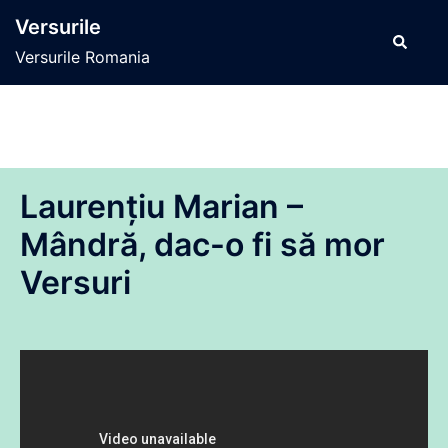
Sari
Versurile
la
Caută
Versurile Romania
conținut
Laurențiu Marian –
Mândră, dac-o fi să mor
Versuri