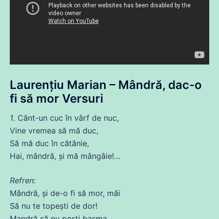
Laurențiu Marian – Mândră, dac-o
fi
să mor Versuri
1
. Cânt-un cuc în vârf
de
nuc,
Vine
vremea să
mă
duc
,
Să
mă
duc
în cătănie,
Hai, mândră, și
mă
mângâie!…
Refren:
Mândră, și
de
-o
fi
să mor, măi
Să
nu te topești
de
dor!
Mandră să nu porți basma,