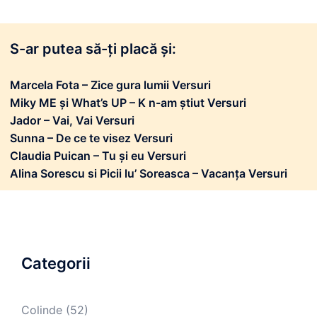
S-ar putea să-ți placă și:
Marcela Fota – Zice gura lumii Versuri
Miky ME și What’s UP – K n-am știut Versuri
Jador – Vai, Vai Versuri
Sunna – De ce te visez Versuri
Claudia Puican – Tu și eu Versuri
Alina Sorescu si Picii lu’ Soreasca – Vacanța Versuri
Categorii
Colinde
(52)