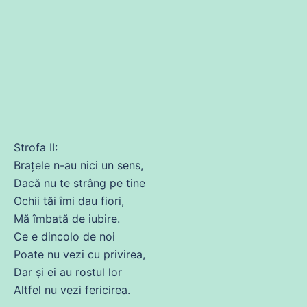
Strofa II:
Brațele n-au nici un sens,
Dacă nu te strâng pe tine
Ochii tăi îmi
dau
fiori,
Mă
îmbată
de
iubire
.
Ce e dincolo
de
noi
Poate
nu vezi
cu
privirea,
Dar și ei au rostul lor
Altfel nu vezi fericirea.