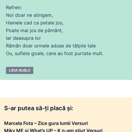
Refren:
Noi doar
ne
atingem,
Hainele cad ca
petale
jos
,
Poate
mai
jos
de
pământ,
Iar deasupra lor
Rămân doar urmele aduse
de
tălpile
tale
Ou, suflete
goale
,
care
au
fost
purtate mult.
LIDIA BUBLE
S-ar putea să-ți placă și:
Marcela Fota – Zice gura lumii Versuri
Miky ME și What’s UP – K n-am știut Versuri