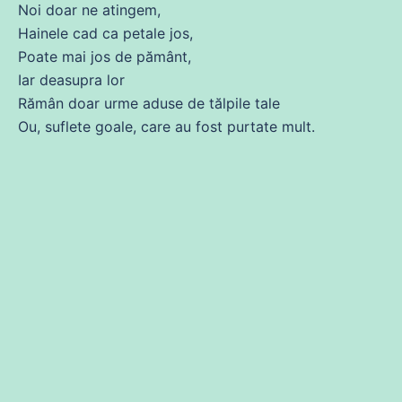
Noi doar
ne
atingem,
Hainele cad ca
petale
jos
,
Poate
mai
jos
de
pământ,
Iar deasupra lor
Rămân doar urme aduse
de
tălpile
tale
Ou, suflete
goale
,
care
au
fost
purtate mult.