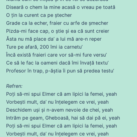
Diseară o chem la
mine
acasă o vreau pe toată
O țin la curent ca pe ștecher
Grade ca la echer, fraier
cu
arfe
de
șmecher
Pizda-mi face cap, o știe și
ea
că
sunt creier
Ăsta nu
mă
place da’ a lui
mă
are-n reper
Ture pe afară, 200 îmi ia carnetu’
Încă există fraieri
care
vor să-mi fure versu’
Ce să le fac la
oameni
dacă îmi învață textu’
Profesor în trap, p-ăștia îi pun să predea testu’
Refren:
Poți
să-mi spui Elmer
că
am lipici la
femei
, yeah
Vorbești mult, da’ nu înțelegem
ce
vrei, yeah
Deschidem uși și n-avem nevoie
de
chei, yeah
Intrăm pe geam, Gheboasă, hai să
dai
pă ei, yeah
Poți
să-mi spui Elmer
că
am lipici la
femei
, yeah
Vorbești mult, da’ nu înțelegem
ce
vrei, yeah