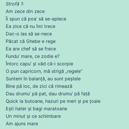
Strofă 1:
Am
zece
din
zece
Îi spun
că
poa’ să
se
-aplece
Ea zice
că
nu îmi
trece
Dac-o las să
se
-nece
Păcat
că
Ghebe e rege
Ea are chef să
se
frece
Fundu’ mare,
ce
zodie e?
Întorc capu’ și văd
că
-i scorpie
O pun capricorn,
mă
strigă „regele”
Suntem
în balanță, eu sunt peștele
Bine pă loc,
de
zici
că
rimează
Dau drumu’ pă pat,
dau
drumu’ pă față
Quick la butoane, hazuri pe meri și pe țoale
Ești hater și bagi maratoane
Un
minut
și
ce
schimbare
Am
ajuns mare