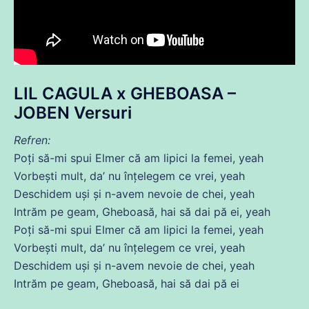
LIL CAGULA x GHEBOASA –
JOBEN Versuri
Refren:
Poți
să-mi spui Elmer
că
am lipici la
femei
, yeah
Vorbești mult, da’ nu înțelegem
ce
vrei, yeah
Deschidem uși și n-avem nevoie
de
chei, yeah
Intrăm pe geam, Gheboasă, hai să
dai
pă ei, yeah
Poți
să-mi spui Elmer
că
am lipici la
femei
, yeah
Vorbești mult, da’ nu înțelegem
ce
vrei, yeah
Deschidem uși și n-avem nevoie
de
chei, yеah
Intrăm pe geam, Gheboasă, hai să
dai
pă еi