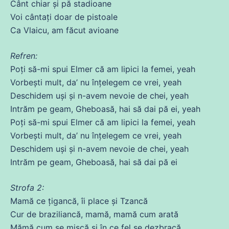
Cânt
chiar
și pă stadioane
Voi cântați doar
de
pistoale
Ca
Vlaicu, am făcut avioane
Refren:
Poți
să-mi spui Elmer
că
am lipici la
femei
, yeah
Vorbești mult, da’ nu înțelegem
ce
vrei, yeah
Deschidem uși și n-avem nevoie
de
chei, yeah
Intrăm pe geam, Gheboasă, hai să
dai
pă ei, yeah
Poți
să-mi spui Elmer
că
am lipici la
femei
, yeah
Vorbești mult, da’ nu înțelegem
ce
vrei, yeah
Deschidem uși și n-avem nevoie
de
chei, yeah
Intrăm pe geam, Gheboasă, hai să
dai
pă ei
Strofa 2:
Mamă
ce
țigancă, îi place și Tzancă
Cur
de
braziliancă, mamă, mamă cum arată
Mămă cum
se
mișcă și în
ce
fel
se
dezbracă